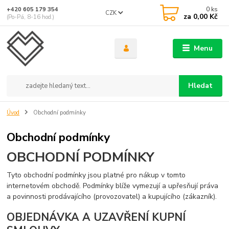
0
ks
+420 605 179 354
CZK
za
0,00 Kč
(Po-Pá, 8-16 hod.)
Menu
Hledat
Úvod
Obchodní podmínky
Obchodní podmínky
OBCHODNÍ PODMÍNKY
Tyto obchodní podmínky jsou platné pro nákup v tomto
internetovém obchodě. Podmínky blíže vymezují a upřesňují práva
a povinnosti prodávajícího (provozovatel) a kupujícího (zákazník).
OBJEDNÁVKA A UZAVŘENÍ KUPNÍ