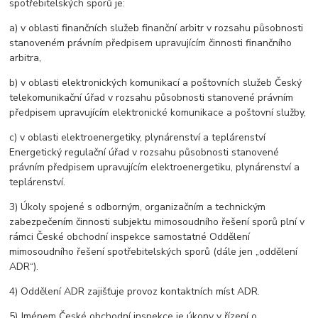
spotřebitelských sporů je:
a) v oblasti finančních služeb finanční arbitr v rozsahu působnosti
stanoveném právním předpisem upravujícím činnosti finančního
arbitra,
b) v oblasti elektronických komunikací a poštovních služeb Český
telekomunikační úřad v rozsahu působnosti stanovené právním
předpisem upravujícím elektronické komunikace a poštovní služby,
c) v oblasti elektroenergetiky, plynárenství a teplárenství
Energetický regulační úřad v rozsahu působnosti stanovené
právním předpisem upravujícím elektroenergetiku, plynárenství a
teplárenství.
3) Úkoly spojené s odborným, organizačním a technickým
zabezpečením činnosti subjektu mimosoudního řešení sporů plní v
rámci České obchodní inspekce samostatné Oddělení
mimosoudního řešení spotřebitelských sporů (dále jen „oddělení
ADR“).
4) Oddělení ADR zajišťuje provoz kontaktních míst ADR.
5) Jménem České obchodní inspekce je úkony v řízení o