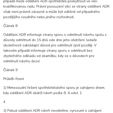
případě může oddělení ADR spotřebiteli poskytnout ve věci
kvalifikovanou radu. Právní posouzení věci ze strany oddělení ADR
však není právně závazné a může být odlišné od případného
pozdějšího soudního nebo jiného rozhodnutí.
Článek 8
Oddělení ADR informuje strany sporu o odmítnutí návrhu spolu s
důvody odmítnutí do 15 dnů ode dne jeho obdržení, ledaže
skutečnosti zakládající důvod pro odmítnutí zjistí později. V
takovém případě informuje strany sporu o odmítnutí bez
zbytečného odkladu od okamžiku, kdy se o důvodech pro
odmítnutí návrhu dozví.
Článek 9
Průběh řízení
1) Mimosoudní řešení spotřebitelského sporu je zahájeno dnem,
kdy oddělení ADR obdrží návrh podle čl. 6 odst. 1.
4
2) Pokud oddělení ADR návrh neodmítne, vyrozumí o zahájení