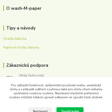
O wash-M-paper
Tipy a návody
Ovečka šablona
Papírové vločky šablony
Zákaznická podpora
Mirka Sichrovská
+420 605 179 354
Pro základní funkčnost, zpříjemnění používání webu, analytické
(Po-Pá, 8-16 hod.)
účely a v případě udělení souhlasu také pro účely cílení reklamy
využíváme soubory cookies. Nastavení vlastních preferencí
obchod@washmpaper.cz
cookies můžete kdykoli upravit odkazem ve spodní části stránek.
Souhlasím
Nastavení