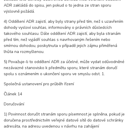
ADR zakládá do spisu, jen pokud o to jedna ze stran sporu
výslovně požádá.
4) Oddělení ADR zajistí, aby byly strany před tím, než s uzavřením
dohody vysloví souhlas, informovány o právních důsledcích
takového souhlasu. Dále oddělení ADR zajistí, aby byla stranám
před tím, než vyjádří souhlas s navrhovaným řešením nebo
smírnou dohodou, poskytnuta v případě jejich zájmu přiměřená
lhůta na rozmyšlenou.
5) Považuje-li to oddělení ADR za účelné, může vydat odůvodněné
nezávazné stanovisko k předmětu sporu, které stranám doručí
spolu s oznámením o ukončení sporu ve smyslu odst. 1.
Společná ustanovení pro průběh řízení
Článek 14
Doručování
1) Povinnost doručit stranám sporu písemnost je splněna, pokud je
doručena prostřednictvím veřejné datové sítě do datové schránky
adresáta, na adresu uvedenou v návrhu na zahájení