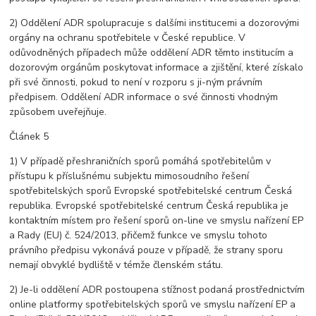
2) Oddělení ADR spolupracuje s dalšími institucemi a dozorovými
orgány na ochranu spotřebitele v České republice. V
odůvodněných případech může oddělení ADR těmto institucím a
dozorovým orgánům poskytovat informace a zjištění, které získalo
při své činnosti, pokud to není v rozporu s ji-ným právním
předpisem. Oddělení ADR informace o své činnosti vhodným
způsobem uveřejňuje.
Článek 5
1) V případě přeshraničních sporů pomáhá spotřebitelům v
přístupu k příslušnému subjektu mimosoudního řešení
spotřebitelských sporů Evropské spotřebitelské centrum Česká
republika. Evropské spotřebitelské centrum Česká republika je
kontaktním místem pro řešení sporů on-line ve smyslu nařízení EP
a Rady (EU) č. 524/2013, přičemž funkce ve smyslu tohoto
právního předpisu vykonává pouze v případě, že strany sporu
nemají obvyklé bydliště v témže členském státu.
2) Je-li oddělení ADR postoupena stížnost podaná prostřednictvím
online platformy spotřebitelských sporů ve smyslu nařízení EP a