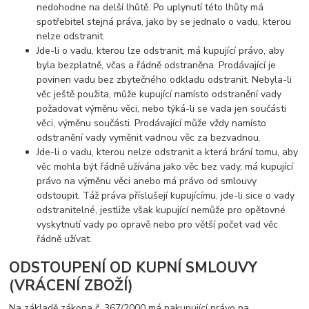
nedohodne na delší lhůtě. Po uplynutí této lhůty má
spotřebitel stejná práva, jako by se jednalo o vadu, kterou
nelze odstranit.
Jde-li o vadu, kterou lze odstranit, má kupující právo, aby
byla bezplatně, včas a řádně odstraněna. Prodávající je
povinen vadu bez zbytečného odkladu odstranit. Nebyla-li
věc ještě použita, může kupující namísto odstranění vady
požadovat výměnu věci, nebo týká-li se vada jen součásti
věci, výměnu součásti. Prodávající může vždy namísto
odstranění vady vyměnit vadnou věc za bezvadnou.
Jde-li o vadu, kterou nelze odstranit a která brání tomu, aby
věc mohla být řádně užívána jako věc bez vady, má kupující
právo na výměnu věci anebo má právo od smlouvy
odstoupit. Táž práva příslušejí kupujícímu, jde-li sice o vady
odstranitelné, jestliže však kupující nemůže pro opětovné
vyskytnutí vady po opravě nebo pro větší počet vad věc
řádně užívat.
ODSTOUPENÍ OD KUPNÍ SMLOUVY
(VRÁCENÍ ZBOŽÍ)
Na základě zákona č. 367/2000 má nakupující právo na