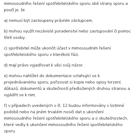
mimosoudního řešení spotřebitelského sporu obě strany sporu a
poučí je, že
a) nemusí být zastoupeny právním zástupcem,
b) mohou využít nezávislé poradenství nebo zastupování či pomoc
třetí osoby,
c) spotřebitel může ukončit účast v mimosoudním řešení
spotřebitelského sporu v kterékoli fázi,
d) mají právo vyjadřovat k věci svůj názor,
e) mohou nahlížet do dokumentace vztahující se k
projednávanému sporu, pořizovat si kopie nebo opisy tvrzení,
důkazů, dokumentů a skutečností předložených druhou stranou a
vyjádřit se k nim,
f) v případech uvedených v čl. 12 budou informovány v listinné
podobě nebo na jiném trvalém nosiči dat o ukončení
mimosoudního řešení spotřebitelského sporu a o skutečnostech,
které vedly k ukončení mimosoudního řešení spotřebitelského
sporu,