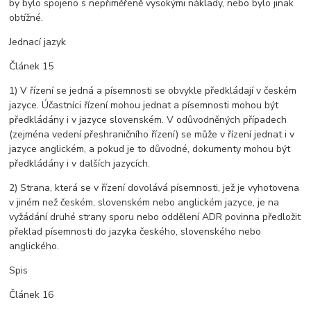
by bylo spojeno s nepřiměřeně vysokými náklady, nebo bylo jinak
obtížné.
Jednací jazyk
Článek 15
1) V řízení se jedná a písemnosti se obvykle předkládají v českém
jazyce. Účastníci řízení mohou jednat a písemnosti mohou být
předkládány i v jazyce slovenském. V odůvodněných případech
(zejména vedení přeshraničního řízení) se může v řízení jednat i v
jazyce anglickém, a pokud je to důvodné, dokumenty mohou být
předkládány i v dalších jazycích.
2) Strana, která se v řízení dovolává písemnosti, jež je vyhotovena
v jiném než českém, slovenském nebo anglickém jazyce, je na
vyžádání druhé strany sporu nebo oddělení ADR povinna předložit
překlad písemnosti do jazyka českého, slovenského nebo
anglického.
Spis
Článek 16