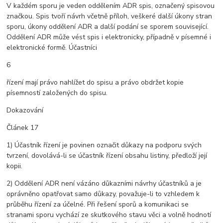
V každém sporu je veden oddělením ADR spis, označený spisovou
značkou. Spis tvoří návrh včetně příloh, veškeré další úkony stran
sporu, úkony oddělení ADR a další podání se sporem související.
Oddělení ADR může vést spis i elektronicky, případně v písemné i
elektronické formě. Účastníci
6
řízení mají právo nahlížet do spisu a právo obdržet kopie
písemností založených do spisu.
Dokazování
Článek 17
1) Účastník řízení je povinen označit důkazy na podporu svých
tvrzení, dovolává-li se účastník řízení obsahu listiny, předloží její
kopii.
2) Oddělení ADR není vázáno důkazními návrhy účastníků a je
oprávněno opatřovat samo důkazy, považuje-li to vzhledem k
průběhu řízení za účelné. Při řešení sporů a komunikaci se
stranami sporu vychází ze skutkového stavu věci a volně hodnotí