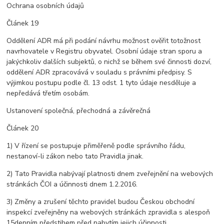
Ochrana osobních údajů
Článek 19
Oddělení ADR má při podání návrhu možnost ověřit totožnost
navrhovatele v Registru obyvatel. Osobní údaje stran sporu a
jakýchkoliv dalších subjektů, o nichž se během své činnosti dozví,
oddělení ADR zpracovává v souladu s právními předpisy. S
výjimkou postupu podle čl. 13 odst. 1 tyto údaje nesděluje a
nepředává třetím osobám.
Ustanovení společná, přechodná a závěrečná
Článek 20
1) V řízení se postupuje přiměřeně podle správního řádu,
nestanoví-li zákon nebo tato Pravidla jinak.
2) Tato Pravidla nabývají platnosti dnem zveřejnění na webových
stránkách ČOI a účinnosti dnem 1.2.2016.
3) Změny a zrušení těchto pravidel budou Českou obchodní
inspekcí zveřejněny na webových stránkách zpravidla s alespoň
15denním předstihem před nabytím jejich účinnosti.