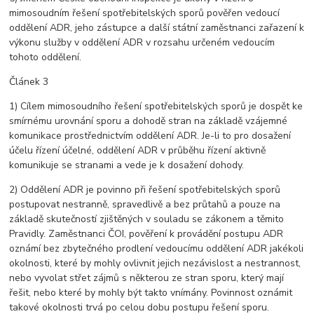
mimosoudním řešení spotřebitelských sporů pověřen vedoucí
oddělení ADR, jeho zástupce a další státní zaměstnanci zařazení k
výkonu služby v oddělení ADR v rozsahu určeném vedoucím
tohoto oddělení.
Článek 3
1) Cílem mimosoudního řešení spotřebitelských sporů je dospět ke
smírnému urovnání sporu a dohodě stran na základě vzájemné
komunikace prostřednictvím oddělení ADR. Je-li to pro dosažení
účelu řízení účelné, oddělení ADR v průběhu řízení aktivně
komunikuje se stranami a vede je k dosažení dohody.
2) Oddělení ADR je povinno při řešení spotřebitelských sporů
postupovat nestranně, spravedlivě a bez průtahů a pouze na
základě skutečností zjištěných v souladu se zákonem a těmito
Pravidly. Zaměstnanci ČOI, pověření k provádění postupu ADR
oznámí bez zbytečného prodlení vedoucímu oddělení ADR jakékoli
okolnosti, které by mohly ovlivnit jejich nezávislost a nestrannost,
nebo vyvolat střet zájmů s některou ze stran sporu, který mají
řešit, nebo které by mohly být takto vnímány. Povinnost oznámit
takové okolnosti trvá po celou dobu postupu řešení sporu.