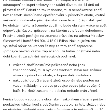
odstoupení od kupní smlouvy bez udání důvodu do 14 dnů od
převzetí zboží. Pokud se tak rozhodne, musí nepoškozené zboží,
bez známek užívání nebo opotřebování, v původním obalu, včetně
veškerého dodaného příslušenství, v uvedené lhůtě poslat zpět.
Po obdržení takto vráceného zboží mu bude obratem vrácena zpět
odpovídající částka způsobem, na kterém se předem dohodneme.
Prosíme, zboží posílejte na zelenou průvodku na adresu Miroslav
Sichrovský, Litoměřická 904, 418 01 Bílina. Nakupujícímu tím
vyvstává nárok na vrácení částky za toto zboží zaplacené
(prodejce nevrací částku zaplacenou za balné, poštovné nebo
dobírkovné), za splnění následujících podmínek:
vrácené zboží nesmí být poškozené nebo jinak
znehodnocené, musí být v bezvadném stavu bez známek
užívání v původním obalu, schopno další distribuce.
nakupující doručí vrácené zboží osobně nebo poštou na
vlastní náklady na adresu prodejce pouze jako obyčejný
balík. Na zboží zaslané na dobírku nebude brán zřetel.
Peníze budou v souladu s občanským zákoníkem vráceny poštovní
poukázkou (složenkou) s odečtením poplatku za tuto službu nebo
po předchozí dohodě bankovním převodem a to nejpozději do 30