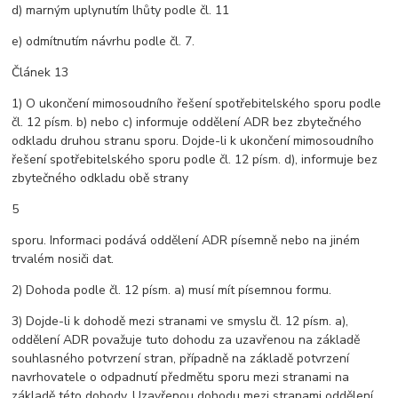
d) marným uplynutím lhůty podle čl. 11
e) odmítnutím návrhu podle čl. 7.
Článek 13
1) O ukončení mimosoudního řešení spotřebitelského sporu podle
čl. 12 písm. b) nebo c) informuje oddělení ADR bez zbytečného
odkladu druhou stranu sporu. Dojde-li k ukončení mimosoudního
řešení spotřebitelského sporu podle čl. 12 písm. d), informuje bez
zbytečného odkladu obě strany
5
sporu. Informaci podává oddělení ADR písemně nebo na jiném
trvalém nosiči dat.
2) Dohoda podle čl. 12 písm. a) musí mít písemnou formu.
3) Dojde-li k dohodě mezi stranami ve smyslu čl. 12 písm. a),
oddělení ADR považuje tuto dohodu za uzavřenou na základě
souhlasného potvrzení stran, případně na základě potvrzení
navrhovatele o odpadnutí předmětu sporu mezi stranami na
základě této dohody. Uzavřenou dohodu mezi stranami oddělení