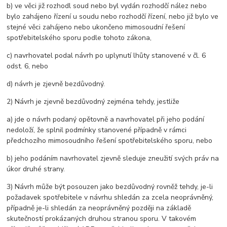
b) ve věci již rozhodl soud nebo byl vydán rozhodčí nález nebo
bylo zahájeno řízení u soudu nebo rozhodčí řízení, nebo již bylo ve
stejné věci zahájeno nebo ukončeno mimosoudní řešení
spotřebitelského sporu podle tohoto zákona,
c) navrhovatel podal návrh po uplynutí lhůty stanovené v čl. 6
odst. 6, nebo
d) návrh je zjevně bezdůvodný.
2) Návrh je zjevně bezdůvodný zejména tehdy, jestliže
a) jde o návrh podaný opětovně a navrhovatel při jeho podání
nedoloží, že splnil podmínky stanovené případně v rámci
předchozího mimosoudního řešení spotřebitelského sporu, nebo
b) jeho podáním navrhovatel zjevně sleduje zneužití svých práv na
úkor druhé strany.
3) Návrh může být posouzen jako bezdůvodný rovněž tehdy, je-li
požadavek spotřebitele v návrhu shledán za zcela neoprávněný,
případně je-li shledán za neoprávněný později na základě
skutečností prokázaných druhou stranou sporu. V takovém