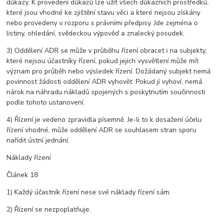
důkazy. K provedení důkazů lze užít všech důkazních prostředků,
které jsou vhodné ke zjištění stavu věci a které nejsou získány
nebo provedeny v rozporu s právními předpisy. Jde zejména o
listiny, ohledání, svědeckou výpověď a znalecký posudek.
3) Oddělení ADR se může v průběhu řízení obracet i na subjekty,
které nejsou účastníky řízení, pokud jejich vysvětlení může mít
význam pro průběh nebo výsledek řízení. Dožádaný subjekt nemá
povinnost žádosti oddělení ADR vyhovět. Pokud jí vyhoví, nemá
nárok na náhradu nákladů spojených s poskytnutím součinnosti
podle tohoto ustanovení.
4) Řízení je vedeno zpravidla písemně. Je-li to k dosažení účelu
řízení vhodné, může oddělení ADR se souhlasem stran sporu
nařídit ústní jednání.
Náklady řízení
Článek 18
1) Každý účastník řízení nese své náklady řízení sám.
2) Řízení se nezpoplatňuje.