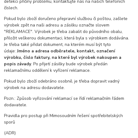
detekci příčiny problému, kontaktujte nás na našich telefoních
číslech.
Pokud bylo zboží doručeno přepravní službou či poštou, zašlete
výrobek zpět na naši adresu a zásilku označte slovem
"REKLAMACE". Výrobek je třeba zabalit do původního obalu,
přiložit veškerou dokumentaci, která byla s výrobkem dodávána.
Je třeba také přidat dokument, na kterém musí být tyto
údaje:
Jméno a adresa odběratele, kontakt, označení
výrobku, číslo faktury, na které byl výrobek nakoupen a
popis závady
. Po přijetí zásilky bude výrobek předán
reklamačnímu oddělení k vyřízení reklamace.
Pokud bylo zboží odebráno osobně, je třeba dopravit vadný
výrobek na adresu dodavatele.
Pozn.: Způsob vyřizování reklamací se řídí reklamačním řádem
dodavatele.
Pravidla pro postup při Mimosoudním řešení spotřebitelských
sporů
(ADR)