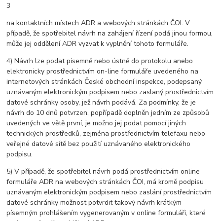
3
na kontaktních místech ADR a webových stránkách ČOI. V
případě, že spotřebitel návrh na zahájení řízení podá jinou formou,
může jej oddělení ADR vyzvat k vyplnění tohoto formuláře.
4) Návrh lze podat písemně nebo ústně do protokolu anebo
elektronicky prostřednictvím on-line formuláře uvedeného na
internetových stránkách České obchodní inspekce, podepsaný
uznávaným elektronickým podpisem nebo zaslaný prostřednictvím
datové schránky osoby, jež návrh podává. Za podmínky, že je
návrh do 10 dnů potvrzen, popřípadě doplněn jedním ze způsobů
uvedených ve větě první, je možno jej podat pomocí jiných
technických prostředků, zejména prostřednictvím telefaxu nebo
veřejné datové sítě bez použití uznávaného elektronického
podpisu.
5) V případě, že spotřebitel návrh podá prostřednictvím online
formuláře ADR na webových stránkách ČOI, má kromě podpisu
uznávaným elektronickým podpisem nebo zaslání prostřednictvím
datové schránky možnost potvrdit takový návrh krátkým
písemným prohlášením vygenerovaným v online formuláři, které