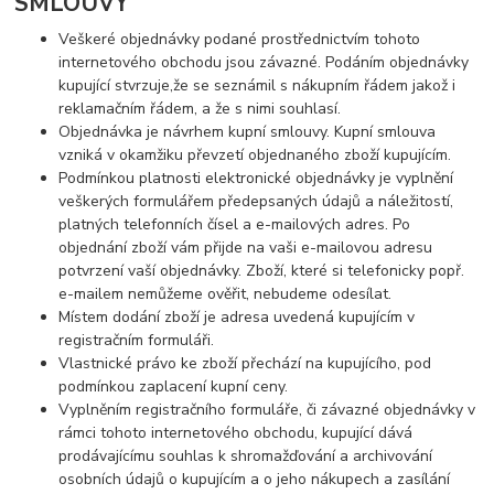
SMLOUVY
Veškeré objednávky podané prostřednictvím tohoto
internetového obchodu jsou závazné. Podáním objednávky
kupující stvrzuje,že se seznámil s nákupním řádem jakož i
reklamačním řádem, a že s nimi souhlasí.
Objednávka je návrhem kupní smlouvy. Kupní smlouva
vzniká v okamžiku převzetí objednaného zboží kupujícím.
Podmínkou platnosti elektronické objednávky je vyplnění
veškerých formulářem předepsaných údajů a náležitostí,
platných telefonních čísel a e-mailových adres. Po
objednání zboží vám přijde na vaši e-mailovou adresu
potvrzení vaší objednávky. Zboží, které si telefonicky popř.
e-mailem nemůžeme ověřit, nebudeme odesílat.
Místem dodání zboží je adresa uvedená kupujícím v
registračním formuláři.
Vlastnické právo ke zboží přechází na kupujícího, pod
podmínkou zaplacení kupní ceny.
Vyplněním registračního formuláře, či závazné objednávky v
rámci tohoto internetového obchodu, kupující dává
prodávajícímu souhlas k shromažďování a archivování
osobních údajů o kupujícím a o jeho nákupech a zasílání