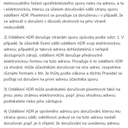
mimosoudního řešení spotřebitelského sporu nebo na adresu, a to
i elektronickou, kterou za účelem doručování sdělí strany sporu
oddělení ADR. Písemnost se považuje za doručenou i v případě, že
se adresát o doručení z důvodů okolností na jeho straně
nedozvěděl.
2) Oddělení ADR doručuje stranám sporu způsoby podle odst. 1. V
případě, že účastník řízení sdělí oddělení ADR svoji elektronickou
adresu, případně je taková adresa dohledatelná z veřejně
dostupných zdrojů, oddělení ADR doručuje přednostně
elektronickou formou na tuto adresu. Považuje-li to oddělení ADR
za vhodné, může účastníkům doručovat na více adres, respektive
různými formami s tím, že lhůty podle zákona a těchto Pravidel se
počítají od doručení na první adresu účastníka sporu.
3) Oddělení ADR může podnikateli doručovat písemnosti také na
jinou, jemu známou elektronickou, popř. jinou vhodnou adresu
podnikatele nebo jeho zástupce.
4) Oddělení ADR je oprávněno adresu pro doručování, kterou mu
strana sporu sdělí, odmítnout, pokud se na tuto adresu nedaří
doručovat, popř. je-li zřejmé, že doručování na uvedenou adresu