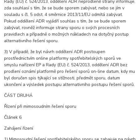
Rady (EU) č. 524/2013, oddělení ADR neprodleně strany informuje,
zda souhlasí s tím, že se bude sporem zabývat, nebo se jím v
souladu s čl. 5 odst. 4 směrnice 2013/11/EU odmítá zabývat.
Pokud oddělení ADR vyjádří souhlas s tím, že se bude sporem
zabývat, rovněž informuje strany sporu o svých procesních
pravidlech a případně o možných nákladech na dotyčný postup
alternativního řešení sporu.
3) V případě, že byl návrh oddělení ADR postoupen
prostřednictvím online platformy spotřebitelských sporů ve
smyslu nařízení EP a Rady (EU) č. 524/2013, oddělení ADR bez
prodlení oznámí platformě pro řešení sporů on-line datum, kdy mu
byl doručen spis týkající se stížnosti, předmět sporu, datum
ukončení a výsledek postupu alternativního postupu řešení sporů.
ČÁST DRUHÁ
Řízení při mimosoudním řešení sporu
Článek 6
Zahájení řízení
1) Mimosoudní řešení spotřebitelského sporu se zahajuje na návrh