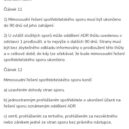
Článek 11
1) Mimosoudní řešení spotřebitelského sporu musí být ukončeno
do 90 dnů od jeho zahájení.
2) U zvlášť složitých sporů může oddělení ADR lhůtu uvedenou v
odstavci 1 prodloužit, a to nejvýše o dalších 90 dnů. Strany musí
být bez zbytečného odkladu informovány o prodloužení této lhůty
a o celkové době, do kdy lze očekávat, že bude mimosoudní řešení
spotřebitelského sporu ukončeno.
Článek 12
Mimosoudní řešení spotřebitelského sporu končí
a) uzavřením dohody stran sporu,
b) jednostranným prohlášením spotřebitele o ukončení účasti na
řešení sporu oznámeným oddělení ADR
c) smrtí, prohlášením za mrtvého, prohlášením za nezvěstného
nebo zánikem jedné ze stran sporu bez právního nástupce,