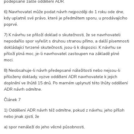
podepsané zašle oddělení ADR.
6) Navrhovatel může podat návrh nejpozději do 1 roku ode dne,
kdy uplatnil své právo, které je předmětem sporu, u prodávajícího
poprvé.
7) K návrhu se přiloží doklad o skutečnosti, že se navrhovateli
nepodařilo spor vyřešit s druhou stranou přímo, a další písemnosti
dokládající tvrzené skutečnosti, jsou-li k dispozici. K návrhu se
přiloží plná moc, je-li navrhovatel zastoupen na základě plné
moci.
8) Neobsahuje-li návrh předepsané náležitosti nebo nejsou-li
přiloženy doklady, vyzve oddělení ADR navrhovatele k jejich
doplnění ve lhůtě 15 dnů. Po marném uplynutí této lhůty oddělení
ADR návrh odmítne.
Článek 7
1) Oddělení ADR návrh též odmítne, pokud z návrhu, jeho příloh
nebo jinak zjistí, že
a) spor nenáleží do jeho věcné působnosti,