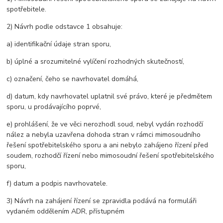
spotřebitele.
2) Návrh podle odstavce 1 obsahuje:
a) identifikační údaje stran sporu,
b) úplné a srozumitelné vylíčení rozhodných skutečností,
c) označení, čeho se navrhovatel domáhá,
d) datum, kdy navrhovatel uplatnil své právo, které je předmětem
sporu, u prodávajícího poprvé,
e) prohlášení, že ve věci nerozhodl soud, nebyl vydán rozhodčí
nález a nebyla uzavřena dohoda stran v rámci mimosoudního
řešení spotřebitelského sporu a ani nebylo zahájeno řízení před
soudem, rozhodčí řízení nebo mimosoudní řešení spotřebitelského
sporu,
f) datum a podpis navrhovatele.
3) Návrh na zahájení řízení se zpravidla podává na formuláři
vydaném oddělením ADR, přístupném