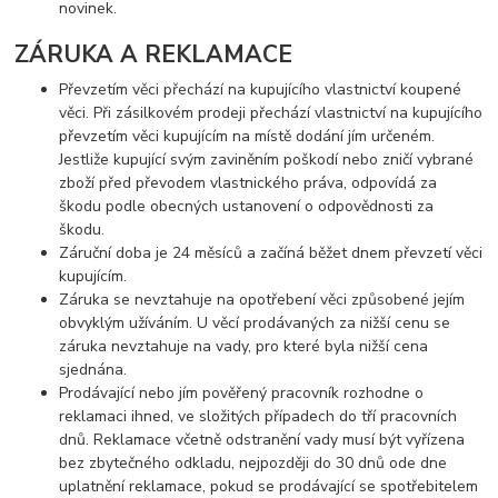
novinek.
ZÁRUKA A REKLAMACE
Převzetím věci přechází na kupujícího vlastnictví koupené
věci. Při zásilkovém prodeji přechází vlastnictví na kupujícího
převzetím věci kupujícím na místě dodání jím určeném.
Jestliže kupující svým zaviněním poškodí nebo zničí vybrané
zboží před převodem vlastnického práva, odpovídá za
škodu podle obecných ustanovení o odpovědnosti za
škodu.
Záruční doba je 24 měsíců a začíná běžet dnem převzetí věci
kupujícím.
Záruka se nevztahuje na opotřebení věci způsobené jejím
obvyklým užíváním. U věcí prodávaných za nižší cenu se
záruka nevztahuje na vady, pro které byla nižší cena
sjednána.
Prodávající nebo jím pověřený pracovník rozhodne o
reklamaci ihned, ve složitých případech do tří pracovních
dnů. Reklamace včetně odstranění vady musí být vyřízena
bez zbytečného odkladu, nejpozději do 30 dnů ode dne
uplatnění reklamace, pokud se prodávající se spotřebitelem