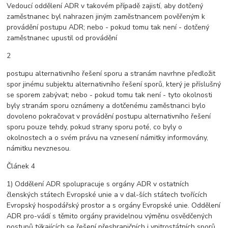
Vedoucí oddělení ADR v takovém případě zajistí, aby dotčený
zaměstnanec byl nahrazen jiným zaměstnancem pověřeným k
provádění postupu ADR; nebo - pokud tomu tak není - dotčený
zaměstnanec upustil od provádění
2
postupu alternativního řešení sporu a stranám navrhne předložit
spor jinému subjektu alternativního řešení sporů, který je příslušný
se sporem zabývat; nebo - pokud tomu tak není - tyto okolnosti
byly stranám sporu oznámeny a dotčenému zaměstnanci bylo
dovoleno pokračovat v provádění postupu alternativního řešení
sporu pouze tehdy, pokud strany sporu poté, co byly o
okolnostech a o svém právu na vznesení námitky informovány,
námitku nevznesou.
Článek 4
1) Oddělení ADR spolupracuje s orgány ADR v ostatních
členských státech Evropské unie a v dal-ších státech tvořících
Evropský hospodářský prostor a s orgány Evropské unie. Oddělení
ADR pro-vádí s těmito orgány pravidelnou výměnu osvědčených
postupů týkajících se řešení přeshraničních i vnitrostátních sporů.