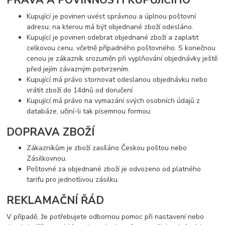
PRÁVA A POVINNOSTI KUPUJÍCÍHO
Kupující je povinen uvést správnou a úplnou poštovní
adresu, na kterou má být objednané zboží odesláno.
Kupující je povinen odebrat objednané zboží a zaplatit
celkovou cenu, včetně případného poštovného. S konečnou
cenou je zákazník srozuměn při vyplňování objednávky ještě
před jejím závazným potvrzením.
Kupující má právo stornovat odeslanou objednávku nebo
vrátit zboží do 14dnů od doručení.
Kupující má právo na vymazání svých osobních údajů z
databáze, učiní-li tak písemnou formou.
DOPRAVA ZBOŽÍ
Zákazníkům je zboží zasíláno Českou poštou nebo
Zásilkovnou.
Poštovné za objednané zboží je odvozeno od platného
tarifu pro jednotlivou zásilku.
REKLAMAČNÍ ŘÁD
V případě, že potřebujete odbornou pomoc při nastavení nebo