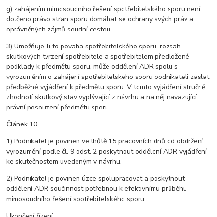
g) zahájením mimosoudního řešení spotřebitelského sporu není
dotčeno právo stran sporu domáhat se ochrany svých práv a
oprávněných zájmů soudní cestou.
3) Umožňuje-li to povaha spotřebitelského sporu, rozsah
skutkových tvrzení spotřebitele a spotřebitelem předložené
podklady k předmětu sporu, může oddělení ADR spolu s
vyrozuměním o zahájení spotřebitelského sporu podnikateli zaslat
předběžné vyjádření k předmětu sporu. V tomto vyjádření stručně
zhodnotí skutkový stav vyplývající z návrhu a na něj navazující
právní posouzení předmětu sporu.
Článek 10
1) Podnikatel je povinen ve lhůtě 15 pracovních dnů od obdržení
vyrozumění podle čl. 9 odst. 2 poskytnout oddělení ADR vyjádření
ke skutečnostem uvedeným v návrhu.
2) Podnikatel je povinen úzce spolupracovat a poskytnout
oddělení ADR součinnost potřebnou k efektivnímu průběhu
mimosoudního řešení spotřebitelského sporu.
Ukončení řízení