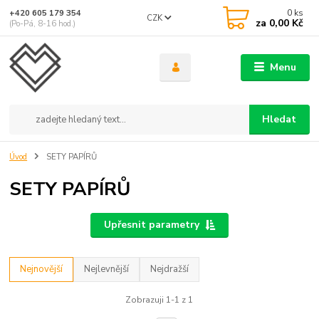
0
ks
+420 605 179 354
CZK
za
0,00 Kč
(Po-Pá, 8-16 hod.)
Menu
Hledat
Úvod
SETY PAPÍRŮ
SETY PAPÍRŮ
Upřesnit parametry
Nejnovější
Nejlevnější
Nejdražší
Zobrazuji 1-1 z 1