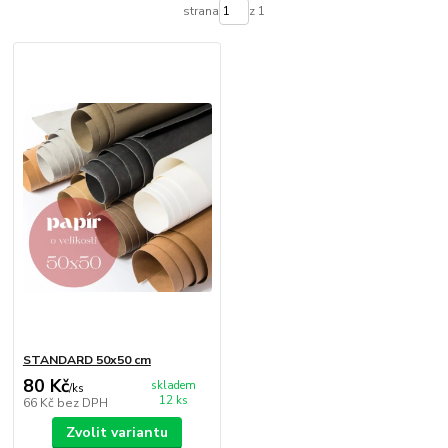
strana
z 1
STANDARD 50x50 cm
80 Kč
skladem
/
ks
12 ks
66 Kč
bez DPH
Zvolit variantu