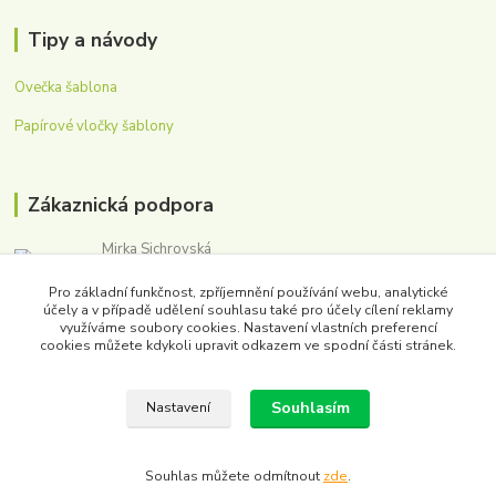
Tipy a návody
Ovečka šablona
Papírové vločky šablony
Zákaznická podpora
Mirka Sichrovská
+420 605 179 354
Pro základní funkčnost, zpříjemnění používání webu, analytické
(Po-Pá, 8-16 hod.)
účely a v případě udělení souhlasu také pro účely cílení reklamy
využíváme soubory cookies. Nastavení vlastních preferencí
obchod@washmpaper.cz
cookies můžete kdykoli upravit odkazem ve spodní části stránek.
Souhlasím
Nastavení
Souhlas můžete odmítnout
zde
.
Vytvořeno na
Eshop-rychle.cz