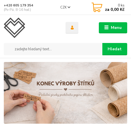
0
ks
+420 605 179 354
CZK
za
0,00 Kč
(Po-Pá, 8-16 hod.)
Menu
Hledat