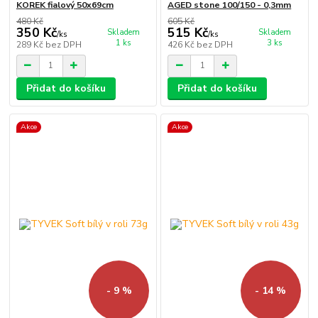
KOREK fialový 50x69cm
AGED stone 100/150 - 0,3mm
480 Kč
605 Kč
350 Kč
515 Kč
Skladem
Skladem
/
ks
/
ks
1 ks
3 ks
289 Kč
bez DPH
426 Kč
bez DPH
Přidat do košíku
Přidat do košíku
Akce
Akce
- 9 %
- 14 %