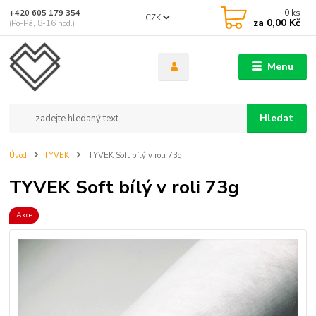
0
ks
+420 605 179 354
CZK
za
0,00 Kč
(Po-Pá, 8-16 hod.)
Menu
Hledat
Úvod
TYVEK
TYVEK Soft bílý v roli 73g
TYVEK Soft bílý v roli 73g
Akce