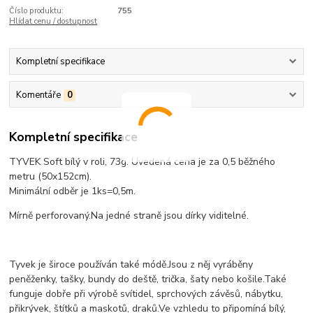
Číslo produktu:
755
Hlídat cenu / dostupnost
Kompletní specifikace
Komentáře
0
Kompletní specifikace
TYVEK Soft bílý v roli, 73g. Uvedená cena je za 0,5 běžného
metru (50x152cm).
Minimální odběr je 1ks=0,5m.
Mírně perforovaný.
Na jedné straně jsou dírky viditelné.
Tyvek je široce používán také módě.
Jsou z něj vyráběny
peněženky, tašky, bundy do deště, trička, šaty nebo košile.
Také
funguje dobře při výrobě svítidel, sprchových závěsů, nábytku,
přikrývek, štítků a maskotů, draků.
Ve vzhledu to připomíná bílý,