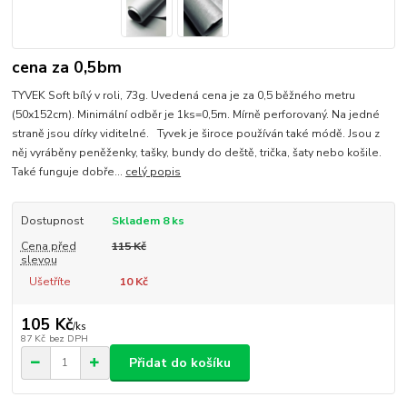
cena za 0,5bm
TYVEK Soft bílý v roli, 73g. Uvedená cena je za 0,5 běžného metru
(50x152cm). Minimální odběr je 1ks=0,5m. Mírně perforovaný. Na jedné
straně jsou dírky viditelné. Tyvek je široce používán také módě. Jsou z
něj vyráběny peněženky, tašky, bundy do deště, trička, šaty nebo košile.
Také funguje dobře...
celý popis
Dostupnost
Skladem 8 ks
Cena před
115 Kč
slevou
Ušetříte
10 Kč
105 Kč
/
ks
87 Kč
bez DPH
Přidat do košíku