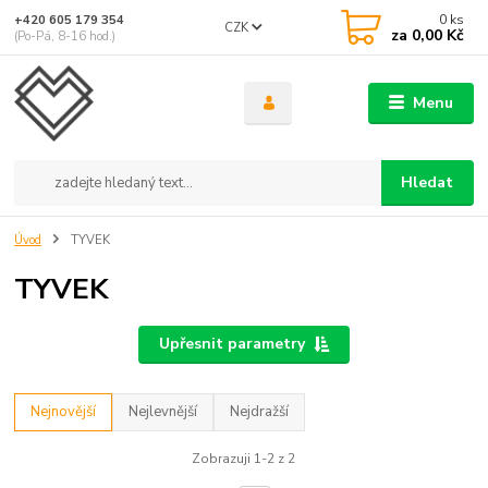
0
ks
+420 605 179 354
CZK
za
0,00 Kč
(Po-Pá, 8-16 hod.)
Menu
Hledat
Úvod
TYVEK
TYVEK
Upřesnit parametry
Nejnovější
Nejlevnější
Nejdražší
Zobrazuji 1-2 z 2