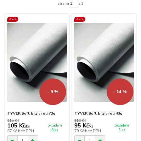
strana
z 1
Akce
Akce
- 9 %
- 14 %
TYVEK Soft bílý v roli 73g
TYVEK Soft bílý v roli 43g
115 Kč
110 Kč
105 Kč
95 Kč
Skladem
Skladem
/
ks
/
ks
8 ks
3 ks
87 Kč
bez DPH
79 Kč
bez DPH