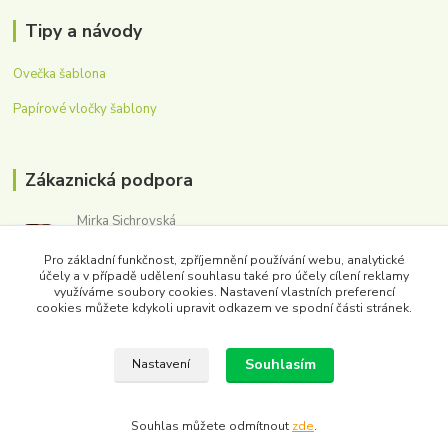
Tipy a návody
Ovečka šablona
Papírové vločky šablony
Zákaznická podpora
Mirka Sichrovská
+420 605 179 354
Pro základní funkčnost, zpříjemnění používání webu, analytické
(Po-Pá, 8-16 hod.)
účely a v případě udělení souhlasu také pro účely cílení reklamy
využíváme soubory cookies. Nastavení vlastních preferencí
obchod@washmpaper.cz
cookies můžete kdykoli upravit odkazem ve spodní části stránek.
Souhlasím
Nastavení
Souhlas můžete odmítnout
zde
.
Vytvořeno na
Eshop-rychle.cz