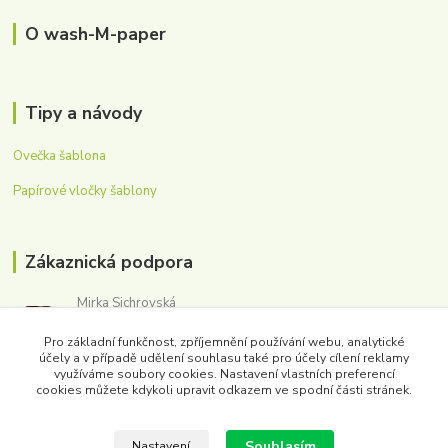
O wash-M-paper
Tipy a návody
Ovečka šablona
Papírové vločky šablony
Zákaznická podpora
Mirka Sichrovská
+420 605 179 354
Pro základní funkčnost, zpříjemnění používání webu, analytické
(Po-Pá, 8-16 hod.)
účely a v případě udělení souhlasu také pro účely cílení reklamy
využíváme soubory cookies. Nastavení vlastních preferencí
obchod@washmpaper.cz
cookies můžete kdykoli upravit odkazem ve spodní části stránek.
Souhlasím
Nastavení