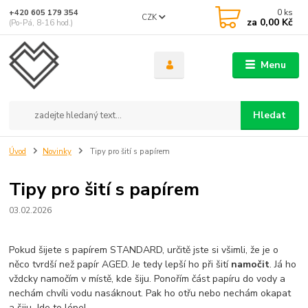
0
ks
+420 605 179 354
CZK
za
0,00 Kč
(Po-Pá, 8-16 hod.)
Menu
Hledat
Úvod
Novinky
Tipy pro šití s papírem
Tipy pro šití s papírem
03.02.2026
Pokud šijete s papírem STANDARD, určitě jste si všimli, že je o
něco tvrdší než papír AGED. Je tedy lepší ho při šití
namočit
. Já ho
vždcky namočím v místě, kde šiju. Ponořím část papíru do vody a
nechám chvíli vodu nasáknout. Pak ho otřu nebo nechám okapat
a šiju. Jde to lépe!