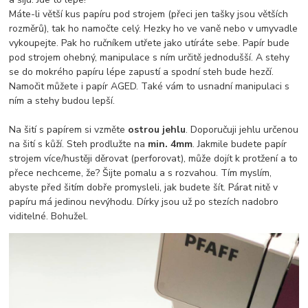
Máte-li větší kus papíru pod strojem (přeci jen tašky jsou větších
rozměrů), tak ho namočte celý. Hezky ho ve vaně nebo v umyvadle
vykoupejte. Pak ho ručníkem utřete jako utíráte sebe. Papír bude
pod strojem ohebný, manipulace s ním určitě jednodušší. A stehy
se do mokrého papíru lépe zapustí a spodní steh bude hezčí.
Namočit můžete i papír AGED. Také vám to usnadní manipulaci s
ním a stehy budou lepší.
Na šití s papírem si vzměte
ostrou jehlu
. Doporučuji jehlu určenou
na šití s kůží. Steh prodlužte na
min. 4mm
. Jakmile budete papír
strojem více/hustěji děrovat (perforovat), může dojít k protžení a to
přece nechceme, že? Šijte pomalu a s rozvahou. Tím myslím,
abyste před šitím dobře promysleli, jak budete šít. Párat nitě v
papíru má jedinou nevýhodu. Dírky jsou už po stezích nadobro
viditelné. Bohužel.