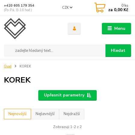
0
ks
+420 605 179 354
CZK
za
0,00 Kč
(Po-Pá, 8-16 hod.)
Menu
Hledat
Úvod
KOREK
KOREK
Upřesnit parametry
Nejnovější
Nejlevnější
Nejdražší
Zobrazuji 1-2 z 2