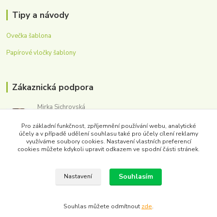
Tipy a návody
Ovečka šablona
Papírové vločky šablony
Zákaznická podpora
Mirka Sichrovská
+420 605 179 354
Pro základní funkčnost, zpříjemnění používání webu, analytické
(Po-Pá, 8-16 hod.)
účely a v případě udělení souhlasu také pro účely cílení reklamy
využíváme soubory cookies. Nastavení vlastních preferencí
obchod@washmpaper.cz
cookies můžete kdykoli upravit odkazem ve spodní části stránek.
Souhlasím
Nastavení
Souhlas můžete odmítnout
zde
.
Vytvořeno na
Eshop-rychle.cz