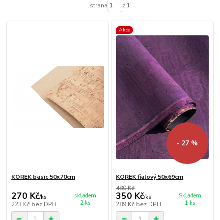
strana
z 1
Akce
- 27 %
KOREK basic 50x70cm
KOREK fialový 50x69cm
480 Kč
270 Kč
350 Kč
skladem
Skladem
/
ks
/
ks
2 ks
1 ks
223 Kč
bez DPH
289 Kč
bez DPH