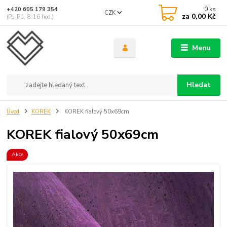
0
ks
+420 605 179 354
CZK
za
0,00 Kč
(Po-Pá, 8-16 hod.)
Menu
Hledat
Úvod
KOREK
KOREK fialový 50x69cm
KOREK fialový 50x69cm
Akce