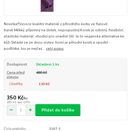
Novinka!!Vysoce kvalitní materiál z přírodního korku ve fialové
barvě.Měkký, příjemný na dotek, nepropustný.Korek je odolný, flexibilní,
elastický materiál, vhodný pro snadné šití. Je to veganská alternativa ke
kůži.Skládá se ze dvou vrstev: horní je přírodní korek a spodní -
podšívka, tou je nejčas...
celý popis
Dostupnost
Skladem 1 ks
Cena před
480 Kč
slevou
Ušetříte
130 Kč
350 Kč
/
ks
289 Kč
bez DPH
Přidat do košíku
Číslo produktu:
3167-1