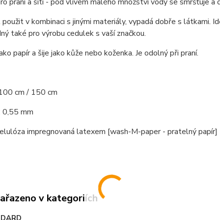
o praní a šití - pod vlivem malého množství vody se smršťuje a d
použit v kombinaci s jinými materiály, vypadá dobře s látkami. Ideá
ný také pro výrobu cedulek s vaší značkou.
ako papír a šije jako kůže nebo koženka. Je odolný při praní.
100 cm / 150 cm
: 0,55 mm
celulóza impregnovaná latexem [wash-M-paper - pratelný papír]
zařazeno v kategoriích
NDARD