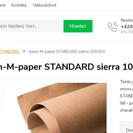
rie
Kontakty
Velkoobchod
Nevíte
Hledat
+420
(Po-Pá
STANDARD
wash-M-paper STANDARD sierra 100/150
h-M-paper STANDARD sierra 10
Tento 
znovu 
STANDA
šití -
charakt
Dos