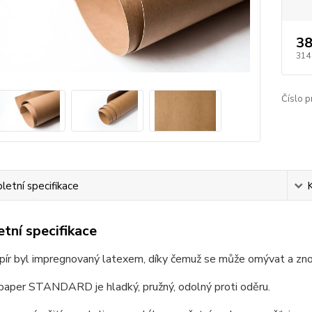
38
314
Číslo p
etní specifikace
tní specifikace
pír byl impregnovaný latexem, díky čemuž se může omývat a znov
aper STANDARD je hladký, pružný, odolný proti oděru.