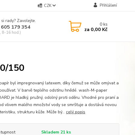
Přihlášení
CZK
 si rady? Zavolejte.
0
ks
 605 179 354
za
0,00 Kč
, 8-16 hod.)
0/150
papír byl impregnovaný latexem, díky čemuž se může omývat a
používat. V barvě teplého odstínu hnědé. wash-M-paper
RD je hladký, pružný, odolný proti oděru. Vhodné pro praní a
 pod vlivem malého množství vody se smršťuje a dostává novou
eristiku, strukturu kůže. Může bý...
celý popis
tupnost
Skladem 21 ks