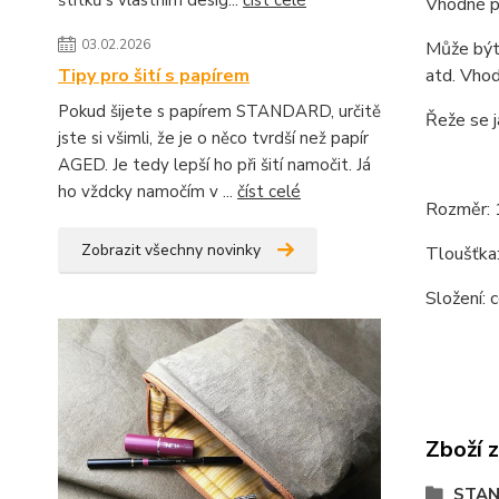
štítků s vlastním desig...
číst celé
Vhodné pr
03.02.2026
Může být 
Tipy pro šití s papírem
atd. Vhod
Pokud šijete s papírem STANDARD, určitě
Řeže se j
jste si všimli, že je o něco tvrdší než papír
AGED. Je tedy lepší ho při šití namočit. Já
ho vždcky namočím v ...
číst celé
Rozměr: 
Zobrazit všechny novinky
Tloušťka
Složení: 
Zboží 
STA