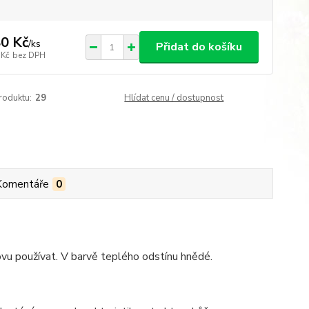
0 Kč
/
ks
Přidat do košíku
 Kč
bez DPH
roduktu:
29
Hlídat cenu / dostupnost
Komentáře
0
u používat. V barvě teplého odstínu hnědé.