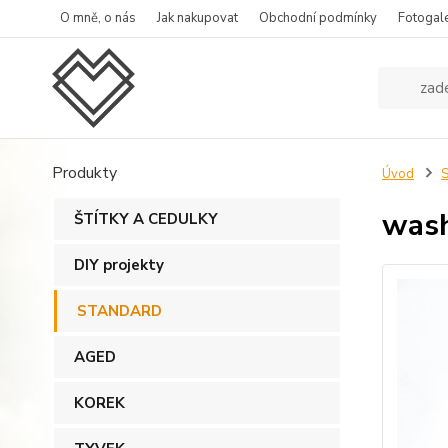
O mně, o nás
Jak nakupovat
Obchodní podmínky
Fotogale
Produkty
Úvod
was
ŠTÍTKY A CEDULKY
DIY projekty
STANDARD
AGED
KOREK