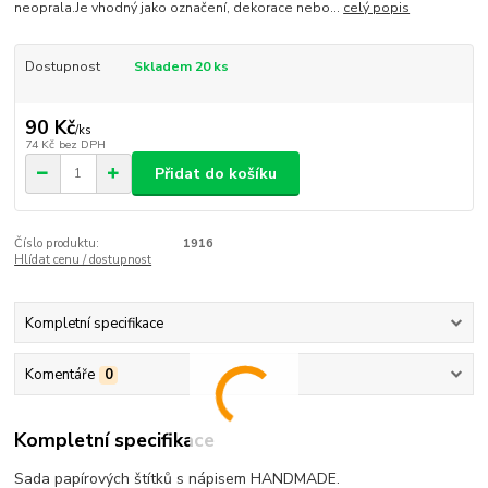
neoprala.Je vhodný jako označení, dekorace nebo...
celý popis
Dostupnost
Skladem 20 ks
90 Kč
/
ks
74 Kč
bez DPH
Přidat do košíku
Číslo produktu:
1916
Hlídat cenu / dostupnost
Kompletní specifikace
Komentáře
0
Kompletní specifikace
Sada papírových štítků s nápisem HANDMADE.