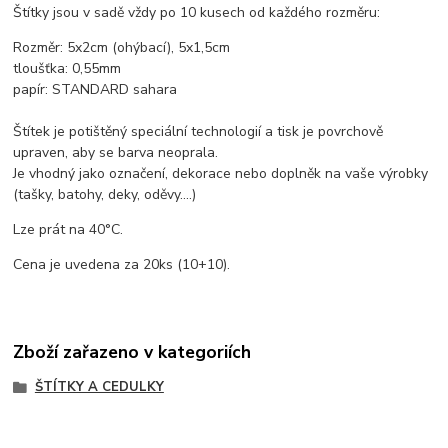
Štítky jsou v sadě vždy po 10 kusech od každého rozměru:
Rozměr: 5x2cm (ohýbací), 5x1,5cm
tloušťka: 0,55mm
papír: STANDARD sahara
Štítek je potištěný speciální technologií a tisk je povrchově
upraven, aby se barva neoprala.
Je vhodný jako označení, dekorace nebo doplněk na vaše výrobky
(tašky, batohy, deky, oděvy....)
Lze prát na 40°C.
Cena je uvedena za 20ks (10+10).
Zboží zařazeno v kategoriích
ŠTÍTKY A CEDULKY