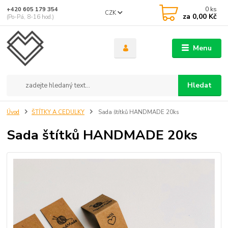
0
ks
+420 605 179 354
CZK
za
0,00 Kč
(Po-Pá, 8-16 hod.)
Menu
Hledat
Úvod
ŠTÍTKY A CEDULKY
Sada štítků HANDMADE 20ks
Sada štítků HANDMADE 20ks