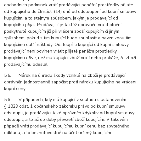
obchodních podmínek vrátí prodávající peněžní prostředky přijaté
od kupujícího do čtrnácti (14) dnů od odstoupení od kupní smlouvy
kupujícím, a to stejným způsobem, jakým je prodávající od
kupujícího přijal. Prodávající je taktéž oprávněn vrátit plnění
poskytnuté kupujícím již při vrácení zboží kupujícím či jiným
způsobem, pokud s tím kupující bude souhlasit a nevzniknou tím
kupujícímu další náklady. Odstoupí-li kupující od kupní smlouvy,
prodávající není povinen vrátit přijaté peněžní prostředky
kupujícímu dříve, než mu kupující zboží vrátí nebo prokáže, že zboží
prodávajícímu odeslal.
5.5. Nárok na úhradu škody vzniklé na zboží je prodávající
oprávněn jednostranně započíst proti nároku kupujícího na vrácení
kupní ceny.
5.6. V případech, kdy má kupující v souladu s ustanovením
§ 1829 odst. 1 občanského zákoníku právo od kupní smlouvy
odstoupit, je prodávající také oprávněn kdykoliv od kupní smlouvy
odstoupit, a to až do doby převzetí zboží kupujícím. V takovém
případě vrátí prodávající kupujícímu kupní cenu bez zbytečného
odkladu, a to bezhotovostně na účet určený kupujícím.