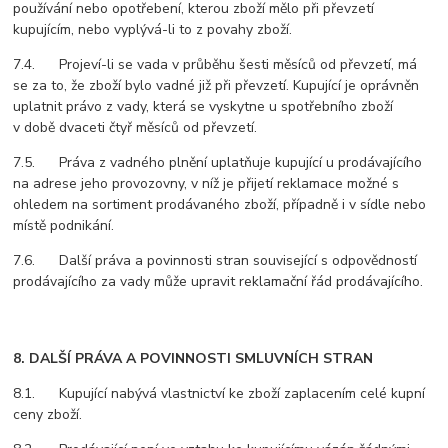
používání nebo opotřebení, kterou zboží mělo při převzetí
kupujícím, nebo vyplývá-li to z povahy zboží.
7.4. Projeví-li se vada v průběhu šesti měsíců od převzetí, má
se za to, že zboží bylo vadné již při převzetí. Kupující je oprávněn
uplatnit právo z vady, která se vyskytne u spotřebního zboží
v době dvaceti čtyř měsíců od převzetí.
7.5. Práva z vadného plnění uplatňuje kupující u prodávajícího
na adrese jeho provozovny, v níž je přijetí reklamace možné s
ohledem na sortiment prodávaného zboží, případně i v sídle nebo
místě podnikání.
7.6. Další práva a povinnosti stran související s odpovědností
prodávajícího za vady může upravit reklamační řád prodávajícího.
8. DALŠÍ PRÁVA A POVINNOSTI SMLUVNÍCH STRAN
8.1. Kupující nabývá vlastnictví ke zboží zaplacením celé kupní
ceny zboží.