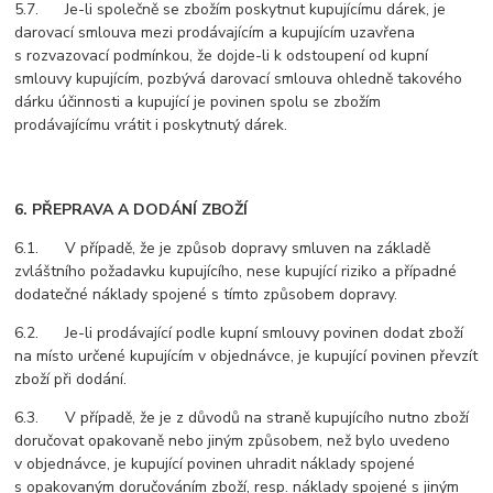
5.7. Je-li společně se zbožím poskytnut kupujícímu dárek, je
darovací smlouva mezi prodávajícím a kupujícím uzavřena
s rozvazovací podmínkou, že dojde-li k odstoupení od kupní
smlouvy kupujícím, pozbývá darovací smlouva ohledně takového
dárku účinnosti a kupující je povinen spolu se zbožím
prodávajícímu vrátit i poskytnutý dárek.
6. PŘEPRAVA A DODÁNÍ ZBOŽÍ
6.1. V případě, že je způsob dopravy smluven na základě
zvláštního požadavku kupujícího, nese kupující riziko a případné
dodatečné náklady spojené s tímto způsobem dopravy.
6.2. Je-li prodávající podle kupní smlouvy povinen dodat zboží
na místo určené kupujícím v objednávce, je kupující povinen převzít
zboží při dodání.
6.3. V případě, že je z důvodů na straně kupujícího nutno zboží
doručovat opakovaně nebo jiným způsobem, než bylo uvedeno
v objednávce, je kupující povinen uhradit náklady spojené
s opakovaným doručováním zboží, resp. náklady spojené s jiným