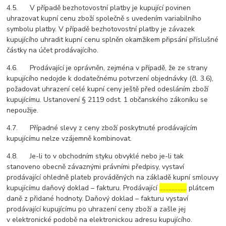
4.5. V případě bezhotovostní platby je kupující povinen
uhrazovat kupní cenu zboží společně s uvedením variabilního
symbolu platby. V případě bezhotovostní platby je závazek
kupujícího uhradit kupní cenu splněn okamžikem připsání příslušné
částky na účet prodávajícího.
4.6. Prodávající je oprávněn, zejména v případě, že ze strany
kupujícího nedojde k dodatečnému potvrzení objednávky (čl. 3.6),
požadovat uhrazení celé kupní ceny ještě před odesláním zboží
kupujícímu. Ustanovení § 2119 odst. 1 občanského zákoníku se
nepoužije.
4.7. Případné slevy z ceny zboží poskytnuté prodávajícím
kupujícímu nelze vzájemně kombinovat.
4.8. Je-li to v obchodním styku obvyklé nebo je-li tak
stanoveno obecně závaznými právními předpisy, vystaví
prodávající ohledně plateb prováděných na základě kupní smlouvy
kupujícímu daňový doklad – fakturu. Prodávající
………………
plátcem
daně z přidané hodnoty. Daňový doklad – fakturu vystaví
prodávající kupujícímu po uhrazení ceny zboží a zašle jej
v elektronické podobě na elektronickou adresu kupujícího.