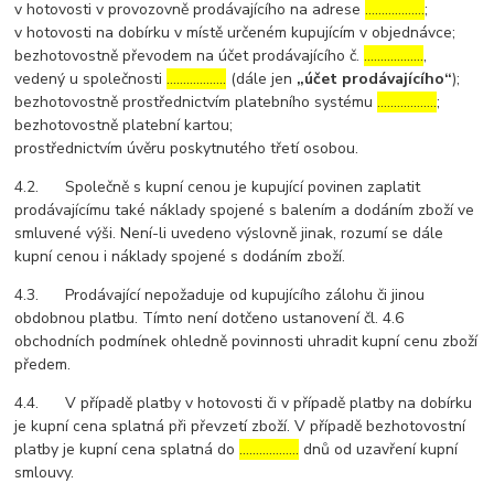
v hotovosti v provozovně prodávajícího na adrese
………………
;
v hotovosti na dobírku v místě určeném kupujícím v objednávce;
bezhotovostně převodem na účet prodávajícího č.
………………
,
vedený u společnosti
………………
(dále jen
„účet prodávajícího“
);
bezhotovostně prostřednictvím platebního systému
………………
;
bezhotovostně platební kartou;
prostřednictvím úvěru poskytnutého třetí osobou.
4.2. Společně s kupní cenou je kupující povinen zaplatit
prodávajícímu také náklady spojené s balením a dodáním zboží ve
smluvené výši. Není-li uvedeno výslovně jinak, rozumí se dále
kupní cenou i náklady spojené s dodáním zboží.
4.3. Prodávající nepožaduje od kupujícího zálohu či jinou
obdobnou platbu. Tímto není dotčeno ustanovení čl. 4.6
obchodních podmínek ohledně povinnosti uhradit kupní cenu zboží
předem.
4.4. V případě platby v hotovosti či v případě platby na dobírku
je kupní cena splatná při převzetí zboží. V případě bezhotovostní
platby je kupní cena splatná do
………………
dnů od uzavření kupní
smlouvy.