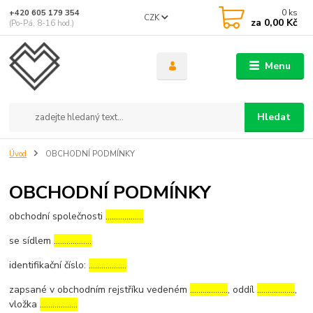
0
ks
+420 605 179 354
CZK
za
0,00 Kč
(Po-Pá, 8-16 hod.)
Menu
Hledat
Úvod
OBCHODNÍ PODMÍNKY
OBCHODNÍ PODMÍNKY
obchodní společnosti
………………
se sídlem
………………
identifikační číslo:
………………
zapsané v obchodním rejstříku vedeném
………………
, oddíl
………………
,
vložka
………………