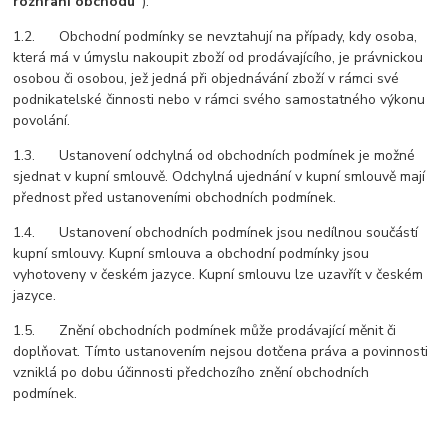
rozhraní obchodu“
).
1.2. Obchodní podmínky se nevztahují na případy, kdy osoba,
která má v úmyslu nakoupit zboží od prodávajícího, je právnickou
osobou či osobou, jež jedná při objednávání zboží v rámci své
podnikatelské činnosti nebo v rámci svého samostatného výkonu
povolání.
1.3. Ustanovení odchylná od obchodních podmínek je možné
sjednat v kupní smlouvě. Odchylná ujednání v kupní smlouvě mají
přednost před ustanoveními obchodních podmínek.
1.4. Ustanovení obchodních podmínek jsou nedílnou součástí
kupní smlouvy. Kupní smlouva a obchodní podmínky jsou
vyhotoveny v českém jazyce. Kupní smlouvu lze uzavřít v českém
jazyce.
1.5. Znění obchodních podmínek může prodávající měnit či
doplňovat. Tímto ustanovením nejsou dotčena práva a povinnosti
vzniklá po dobu účinnosti předchozího znění obchodních
podmínek.