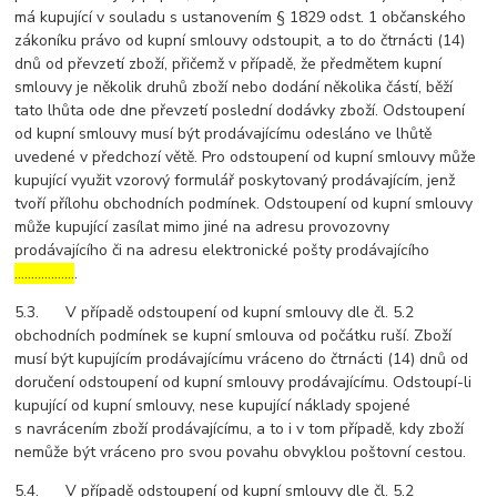
má kupující v souladu s ustanovením § 1829 odst. 1 občanského
zákoníku právo od kupní smlouvy odstoupit, a to do čtrnácti (14)
dnů od převzetí zboží, přičemž v případě, že předmětem kupní
smlouvy je několik druhů zboží nebo dodání několika částí, běží
tato lhůta ode dne převzetí poslední dodávky zboží. Odstoupení
od kupní smlouvy musí být prodávajícímu odesláno ve lhůtě
uvedené v předchozí větě. Pro odstoupení od kupní smlouvy může
kupující využit vzorový formulář poskytovaný prodávajícím, jenž
tvoří přílohu obchodních podmínek. Odstoupení od kupní smlouvy
může kupující zasílat mimo jiné na adresu provozovny
prodávajícího či na adresu elektronické pošty prodávajícího
………………
.
5.3. V případě odstoupení od kupní smlouvy dle čl. 5.2
obchodních podmínek se kupní smlouva od počátku ruší. Zboží
musí být kupujícím prodávajícímu vráceno do čtrnácti (14) dnů od
doručení odstoupení od kupní smlouvy prodávajícímu. Odstoupí-li
kupující od kupní smlouvy, nese kupující náklady spojené
s navrácením zboží prodávajícímu, a to i v tom případě, kdy zboží
nemůže být vráceno pro svou povahu obvyklou poštovní cestou.
5.4. V případě odstoupení od kupní smlouvy dle čl. 5.2