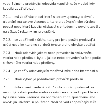
vady. Zejména prodávající odpovídá kupujícímu, že v době, kdy
kupující zboží převzal:
7.2.1. má zboží vlastnosti, které si strany ujednaly, a chybí-li
ujednání, má takové vlastnosti, které prodávající nebo výrobce
popsal nebo které kupující očekával s ohledem na povahu zboží a
na základě reklamy jimi prováděné,
7.2.2. se zboží hodí k účelu, který pro jeho použití prodávající
uvádí nebo ke kterému se zboží tohoto druhu obvykle používá,
7.2.3. zboží odpovídá jakostí nebo provedením smluvenému
vzorku nebo předloze, byla-li jakost nebo provedení určeno podle
smluveného vzorku nebo předlohy,
7.2.4. je zboží v odpovídajícím množství, míře nebo hmotnosti a
7.2.5. zboží vyhovuje požadavkům právních předpisů.
7.3. Ustanovení uvedená v čl. 7.2 obchodních podmínek se
nepoužijí u zboží prodávaného za nižší cenu na vadu, pro kterou
byla nižší cena ujednána, na opotřebení zboží způsobené jeho
obvyklým užíváním, u použitého zboží na vadu odpovídající míře