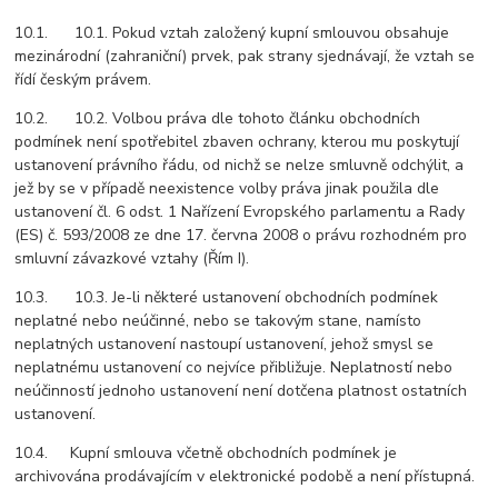
10.1. 10.1. Pokud vztah založený kupní smlouvou obsahuje
mezinárodní (zahraniční) prvek, pak strany sjednávají, že vztah se
řídí českým právem.
10.2. 10.2. Volbou práva dle tohoto článku obchodních
podmínek není spotřebitel zbaven ochrany, kterou mu poskytují
ustanovení právního řádu, od nichž se nelze smluvně odchýlit, a
jež by se v případě neexistence volby práva jinak použila dle
ustanovení čl. 6 odst. 1 Nařízení Evropského parlamentu a Rady
(ES) č. 593/2008 ze dne 17. června 2008 o právu rozhodném pro
smluvní závazkové vztahy (Řím I).
10.3. 10.3. Je-li některé ustanovení obchodních podmínek
neplatné nebo neúčinné, nebo se takovým stane, namísto
neplatných ustanovení nastoupí ustanovení, jehož smysl se
neplatnému ustanovení co nejvíce přibližuje. Neplatností nebo
neúčinností jednoho ustanovení není dotčena platnost ostatních
ustanovení.
10.4. Kupní smlouva včetně obchodních podmínek je
archivována prodávajícím v elektronické podobě a není přístupná.