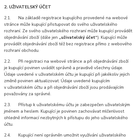
2. UŽIVATELSKÝ ÚČET
2.1. Na základě registrace kupujícího provedené na webové
stránce může kupující přistupovat do svého uživatelského
rozhraní. Ze svého uživatelského rozhraní může kupující provádět
objednávání zboží (dále jen
„uživatelský účet“
). Kupující může
provádět objednávání zboží též bez registrace přímo z webového
rozhraní obchodu.
2.2. Při registraci na webové stránce a při objednávání zboží
je kupující povinen uvádět správně a pravdivě všechny údaje.
Údaje uvedené v uživatelském účtu je kupující při jakékoliv jejich
změně povinen aktualizovat. Údaje uvedené kupujícím
v uživatelském účtu a při objednávání zboží jsou prodávajícím
považovány za správné.
2.3. Přístup k uživatelskému účtu je zabezpečen uživatelským
jménem a heslem. Kupující je povinen zachovávat mlčenlivost
ohledně informací nezbytných k přístupu do jeho uživatelského
účtu.
2.4. Kupující není oprávněn umožnit využívání uživatelského