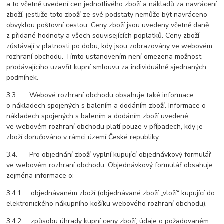
a to včetně uvedení cen jednotlivého zboží a nákladů za navrácení
zboží, jestliže toto zboží ze své podstaty nemůže být navráceno
obvyklou poštovní cestou. Ceny zboží jsou uvedeny včetně daně
z přidané hodnoty a všech souvisejících poplatků. Ceny zboží
zůstávají v platnosti po dobu, kdy jsou zobrazovány ve webovém
rozhraní obchodu. Tímto ustanovením není omezena možnost
prodávajícího uzavřít kupní smlouvu za individuálně sjednaných
podmínek.
3.3. Webové rozhraní obchodu obsahuje také informace
o nákladech spojených s balením a dodáním zboží. Informace o
nákladech spojených s balením a dodáním zboží uvedené
ve webovém rozhraní obchodu platí pouze v případech, kdy je
zboží doručováno v rámci území České republiky.
3.4. Pro objednání zboží vyplní kupující objednávkový formulář
ve webovém rozhraní obchodu. Objednávkový formulář obsahuje
zejména informace o:
3.4.1. objednávaném zboží (objednávané zboží „vloží“ kupující do
elektronického nákupního košíku webového rozhraní obchodu),
3.4.2. způsobu úhrady kupní ceny zboží, údaje o požadovaném