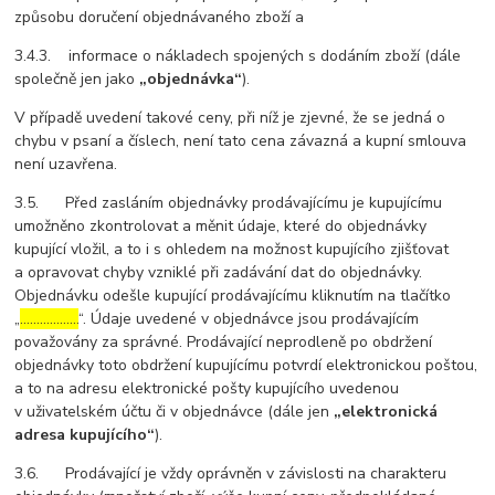
způsobu doručení objednávaného zboží a
3.4.3. informace o nákladech spojených s dodáním zboží (dále
společně jen jako
„objednávka“
).
V případě uvedení takové ceny, při níž je zjevné, že se jedná o
chybu v psaní a číslech, není tato cena závazná a kupní smlouva
není uzavřena.
3.5. Před zasláním objednávky prodávajícímu je kupujícímu
umožněno zkontrolovat a měnit údaje, které do objednávky
kupující vložil, a to i s ohledem na možnost kupujícího zjišťovat
a opravovat chyby vzniklé při zadávání dat do objednávky.
Objednávku odešle kupující prodávajícímu kliknutím na tlačítko
„
………………
“. Údaje uvedené v objednávce jsou prodávajícím
považovány za správné. Prodávající neprodleně po obdržení
objednávky toto obdržení kupujícímu potvrdí elektronickou poštou,
a to na adresu elektronické pošty kupujícího uvedenou
v uživatelském účtu či v objednávce (dále jen
„elektronická
adresa kupujícího“
).
3.6. Prodávající je vždy oprávněn v závislosti na charakteru