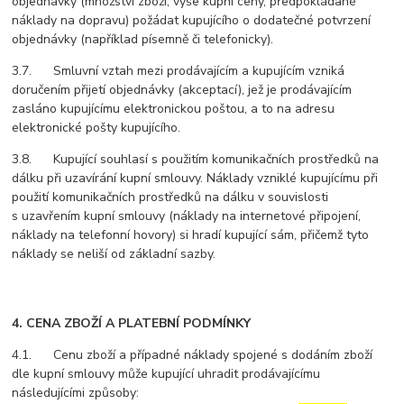
objednávky (množství zboží, výše kupní ceny, předpokládané
náklady na dopravu) požádat kupujícího o dodatečné potvrzení
objednávky (například písemně či telefonicky).
3.7. Smluvní vztah mezi prodávajícím a kupujícím vzniká
doručením přijetí objednávky (akceptací), jež je prodávajícím
zasláno kupujícímu elektronickou poštou, a to na adresu
elektronické pošty kupujícího.
3.8. Kupující souhlasí s použitím komunikačních prostředků na
dálku při uzavírání kupní smlouvy. Náklady vzniklé kupujícímu při
použití komunikačních prostředků na dálku v souvislosti
s uzavřením kupní smlouvy (náklady na internetové připojení,
náklady na telefonní hovory) si hradí kupující sám, přičemž tyto
náklady se neliší od základní sazby.
4. CENA ZBOŽÍ A PLATEBNÍ PODMÍNKY
4.1. Cenu zboží a případné náklady spojené s dodáním zboží
dle kupní smlouvy může kupující uhradit prodávajícímu
následujícími způsoby: