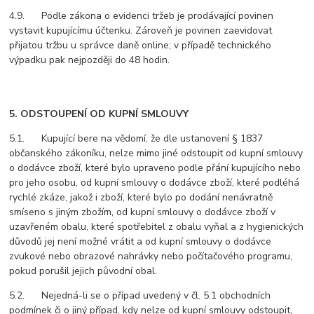
4.9. Podle zákona o evidenci tržeb je prodávající povinen
vystavit kupujícímu účtenku. Zároveň je povinen zaevidovat
přijatou tržbu u správce daně online; v případě technického
výpadku pak nejpozději do 48 hodin.
5. ODSTOUPENÍ OD KUPNÍ SMLOUVY
5.1. Kupující bere na vědomí, že dle ustanovení § 1837
občanského zákoníku, nelze mimo jiné odstoupit od kupní smlouvy
o dodávce zboží, které bylo upraveno podle přání kupujícího nebo
pro jeho osobu, od kupní smlouvy o dodávce zboží, které podléhá
rychlé zkáze, jakož i zboží, které bylo po dodání nenávratně
smíseno s jiným zbožím, od kupní smlouvy o dodávce zboží v
uzavřeném obalu, které spotřebitel z obalu vyňal a z hygienických
důvodů jej není možné vrátit a od kupní smlouvy o dodávce
zvukové nebo obrazové nahrávky nebo počítačového programu,
pokud porušil jejich původní obal.
5.2. Nejedná-li se o případ uvedený v čl. 5.1 obchodních
podmínek či o jiný případ, kdy nelze od kupní smlouvy odstoupit,