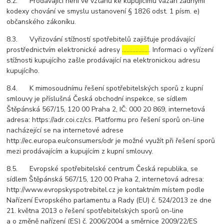
8.2. Prodávající není ve vztahu ke kupujícímu vázán žádnými
kodexy chování ve smyslu ustanovení § 1826 odst. 1 písm. e)
občanského zákoníku.
8.3. Vyřizování stížností spotřebitelů zajišťuje prodávající
prostřednictvím elektronické adresy
………………
. Informaci o vyřízení
stížnosti kupujícího zašle prodávající na elektronickou adresu
kupujícího.
8.4. K mimosoudnímu řešení spotřebitelských sporů z kupní
smlouvy je příslušná Česká obchodní inspekce, se sídlem
Štěpánská 567/15, 120 00 Praha 2, IČ: 000 20 869, internetová
adresa: https://adr.coi.cz/cs. Platformu pro řešení sporů on-line
nacházející se na internetové adrese
http://ec.europa.eu/consumers/odr je možné využít při řešení sporů
mezi prodávajícím a kupujícím z kupní smlouvy.
8.5. Evropské spotřebitelské centrum Česká republika, se
sídlem Štěpánská 567/15, 120 00 Praha 2, internetová adresa:
http://www.evropskyspotrebitel.cz je kontaktním místem podle
Nařízení Evropského parlamentu a Rady (EU) č. 524/2013 ze dne
21. května 2013 o řešení spotřebitelských sporů on-line
a o změně nařízení (ES) č. 2006/2004 a směrnice 2009/22/ES