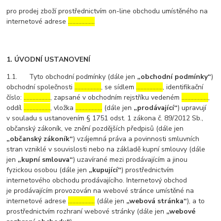
pro prodej zboží prostřednictvím on-line obchodu umístěného na
internetové adrese
………………
1. ÚVODNÍ USTANOVENÍ
1.1. Tyto obchodní podmínky (dále jen
„obchodní podmínky“
)
obchodní společnosti
………………
, se sídlem
………………
, identifikační
číslo:
………………
, zapsané v obchodním rejstříku vedeném
………………
,
oddíl
………………
, vložka
………………
(dále jen
„prodávající“
) upravují
v souladu s ustanovením § 1751 odst. 1 zákona č. 89/2012 Sb.,
občanský zákoník, ve znění pozdějších předpisů (dále jen
„občanský zákoník“
) vzájemná práva a povinnosti smluvních
stran vzniklé v souvislosti nebo na základě kupní smlouvy (dále
jen
„kupní smlouva“
) uzavírané mezi prodávajícím a jinou
fyzickou osobou (dále jen
„kupující“
) prostřednictvím
internetového obchodu prodávajícího. Internetový obchod
je prodávajícím provozován na webové stránce umístěné na
internetové adrese
………………
(dále jen
„webová stránka“
), a to
prostřednictvím rozhraní webové stránky (dále jen
„webové