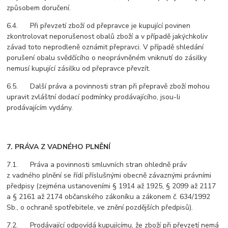
způsobem doručení.
6.4. Při převzetí zboží od přepravce je kupující povinen
zkontrolovat neporušenost obalů zboží a v případě jakýchkoliv
závad toto neprodleně oznámit přepravci. V případě shledání
porušení obalu svědčícího o neoprávněném vniknutí do zásilky
nemusí kupující zásilku od přepravce převzít.
6.5. Další práva a povinnosti stran při přepravě zboží mohou
upravit zvláštní dodací podmínky prodávajícího, jsou-li
prodávajícím vydány.
7. PRÁVA Z VADNÉHO PLNĚNÍ
7.1. Práva a povinnosti smluvních stran ohledně práv
z vadného plnění se řídí příslušnými obecně závaznými právními
předpisy (zejména ustanoveními § 1914 až 1925, § 2099 až 2117
a § 2161 až 2174 občanského zákoníku a zákonem č. 634/1992
Sb., o ochraně spotřebitele, ve znění pozdějších předpisů).
7.2. Prodávající odpovídá kupujícímu, že zboží při převzetí nemá