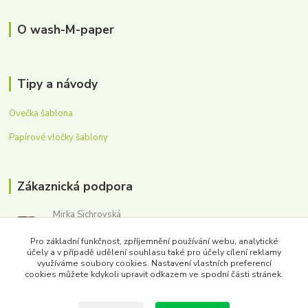
O wash-M-paper
Tipy a návody
Ovečka šablona
Papírové vločky šablony
Zákaznická podpora
Mirka Sichrovská
+420 605 179 354
Pro základní funkčnost, zpříjemnění používání webu, analytické
(Po-Pá, 8-16 hod.)
účely a v případě udělení souhlasu také pro účely cílení reklamy
využíváme soubory cookies. Nastavení vlastních preferencí
obchod@washmpaper.cz
cookies můžete kdykoli upravit odkazem ve spodní části stránek.