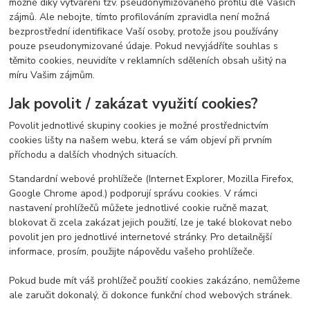
možné díky vytváření tzv. pseudonymizovaného profilu dle Vašich
zájmů. Ale nebojte, tímto profilováním zpravidla není možná
bezprostřední identifikace Vaší osoby, protože jsou používány
pouze pseudonymizované údaje. Pokud nevyjádříte souhlas s
těmito cookies, neuvidíte v reklamních sděleních obsah ušitý na
míru Vašim zájmům.
Jak povolit / zakázat využití cookies?
Povolit jednotlivé skupiny cookies je možné prostřednictvím
cookies lišty na našem webu, která se vám objeví při prvním
příchodu a dalších vhodných situacích.
Standardní webové prohlížeče (Internet Explorer, Mozilla Firefox,
Google Chrome apod.) podporují správu cookies. V rámci
nastavení prohlížečů můžete jednotlivé cookie ručně mazat,
blokovat či zcela zakázat jejich použití, lze je také blokovat nebo
povolit jen pro jednotlivé internetové stránky. Pro detailnější
informace, prosím, použijte nápovědu vašeho prohlížeče.
Pokud bude mít váš prohlížeč použití cookies zakázáno, nemůžeme
ale zaručit dokonalý, či dokonce funkční chod webových stránek.