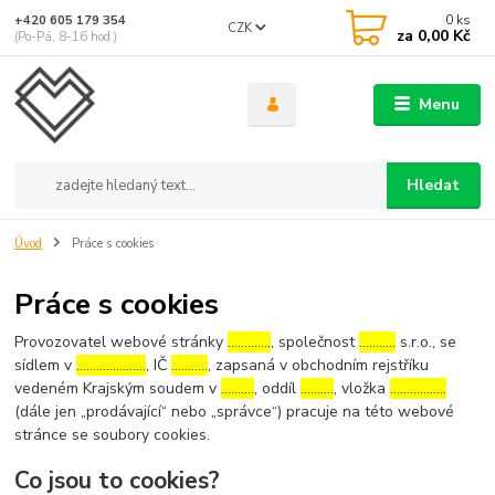
0
ks
+420 605 179 354
CZK
za
0,00 Kč
(Po-Pá, 8-16 hod.)
Menu
Hledat
Úvod
Práce s cookies
Práce s cookies
Provozovatel webové stránky
………….
, společnost
………..
s.r.o., se
sídlem v
…………………
, IČ
………..
, zapsaná v obchodním rejstříku
vedeném Krajským soudem v
……….
, oddíl
……….
, vložka
……………..
(dále jen „prodávající“ nebo „správce“) pracuje na této webové
stránce se soubory cookies.
Co jsou to cookies?