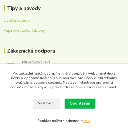
Tipy a návody
Ovečka šablona
Papírové vločky šablony
Zákaznická podpora
Mirka Sichrovská
+420 605 179 354
Pro základní funkčnost, zpříjemnění používání webu, analytické
(Po-Pá, 8-16 hod.)
účely a v případě udělení souhlasu také pro účely cílení reklamy
využíváme soubory cookies. Nastavení vlastních preferencí
obchod@washmpaper.cz
cookies můžete kdykoli upravit odkazem ve spodní části stránek.
Souhlasím
Nastavení
Souhlas můžete odmítnout
zde
.
Vytvořeno na
Eshop-rychle.cz