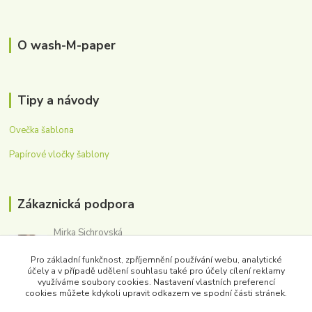
O wash-M-paper
Tipy a návody
Ovečka šablona
Papírové vločky šablony
Zákaznická podpora
Mirka Sichrovská
+420 605 179 354
Pro základní funkčnost, zpříjemnění používání webu, analytické
(Po-Pá, 8-16 hod.)
účely a v případě udělení souhlasu také pro účely cílení reklamy
využíváme soubory cookies. Nastavení vlastních preferencí
obchod@washmpaper.cz
cookies můžete kdykoli upravit odkazem ve spodní části stránek.