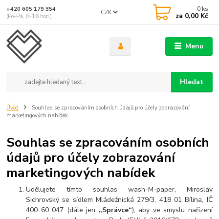
0
ks
+420 605 179 354
CZK
za
0,00 Kč
(Po-Pá, 8-16 hod.)
Menu
Hledat
Úvod
Souhlas se zpracováním osobních údajů pro účely zobrazování
marketingových nabídek
Souhlas se zpracováním osobních
údajů pro účely zobrazování
marketingových nabídek
Udělujete tímto souhlas wash-M-paper, Miroslav
Sichrovský se sídlem Mládežnická 279/3, 418 01 Bílina, IČ
400 60 047 (dále jen
„Správce“
), aby ve smyslu nařízení