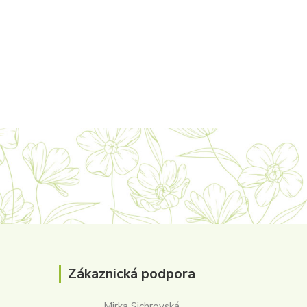
Zákaznická podpora
Mirka Sichrovská