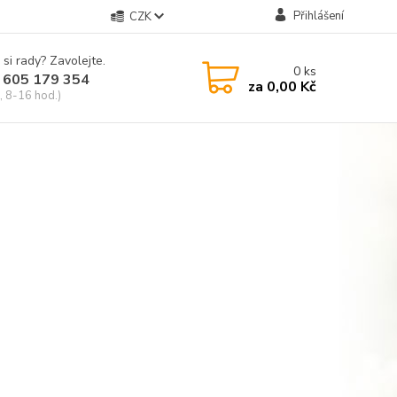
Přihlášení
CZK
 si rady? Zavolejte.
0
ks
 605 179 354
za
0,00 Kč
, 8-16 hod.)