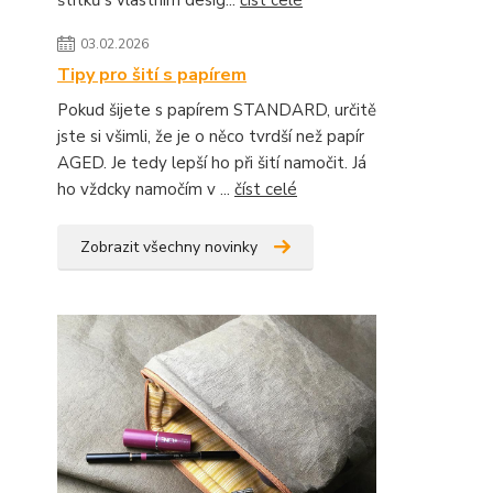
štítků s vlastním desig...
číst celé
03.02.2026
Tipy pro šití s papírem
Pokud šijete s papírem STANDARD, určitě
jste si všimli, že je o něco tvrdší než papír
AGED. Je tedy lepší ho při šití namočit. Já
ho vždcky namočím v ...
číst celé
Zobrazit všechny novinky