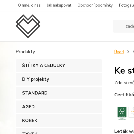
O mně, o nás
Jak nakupovat
Obchodní podmínky
Fotogale
Produkty
Úvod
K
ŠTÍTKY A CEDULKY
Ke s
DIY projekty
Zde si m
STANDARD
Certifik
AGED
KOREK
Leták w