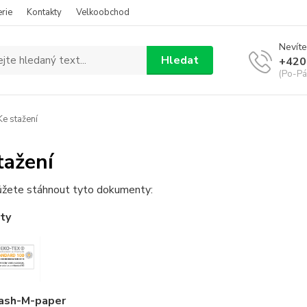
rie
Kontakty
Velkoobchod
Nevíte
Hledat
+420
(Po-Pá
e stažení
tažení
ůžete stáhnout tyto dokumenty:
áty
ash-M-paper