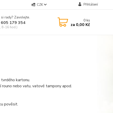
Přihlášení
CZK
 si rady? Zavolejte.
0
ks
 605 179 354
za
0,00 Kč
, 8-16 hod.)
 tvrdého kartonu.
čí rouno nebo vatu, vatové tampony apod.
ku pověsit.