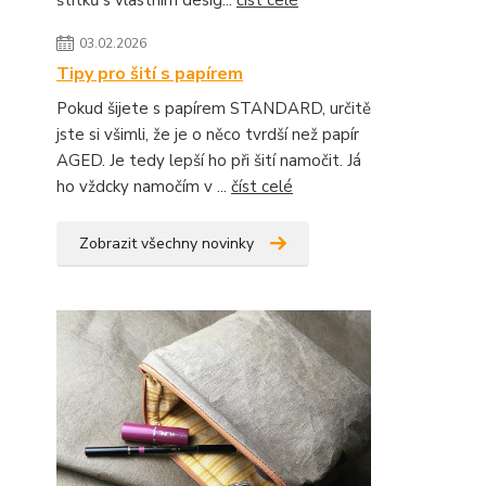
štítků s vlastním desig...
číst celé
03.02.2026
Tipy pro šití s papírem
Pokud šijete s papírem STANDARD, určitě
jste si všimli, že je o něco tvrdší než papír
AGED. Je tedy lepší ho při šití namočit. Já
ho vždcky namočím v ...
číst celé
Zobrazit všechny novinky