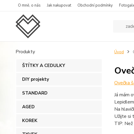
O mně, o nás
Jak nakupovat
Obchodní podmínky
Fotogale
Produkty
Úvod
O
ŠTÍTKY A CEDULKY
Oveč
DIY projekty
Ovečka š
STANDARD
Já mám ov
Lepidlem 
AGED
Na hlavič
Užijte si 
KOREK
TIP: Než 