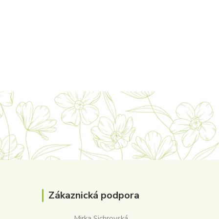
Zákaznická podpora
Mirka Sichrovská