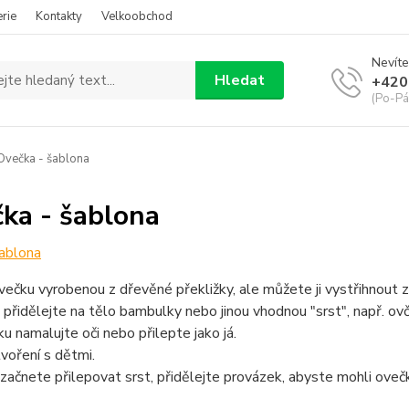
rie
Kontakty
Velkoobchod
Nevíte
Hledat
+420
(Po-Pá
večka - šablona
ka - šablona
ablona
ečku vyrobenou z dřevěné překližky, ale můžete ji vystřihnout z
přidělejte na tělo bambulky nebo jinou vhodnou "srst", např. ov
ku namalujte oči nebo přilepte jako já.
tvoření s dětmi.
začnete přilepovat srst, přidělejte provázek, abyste mohli oveč