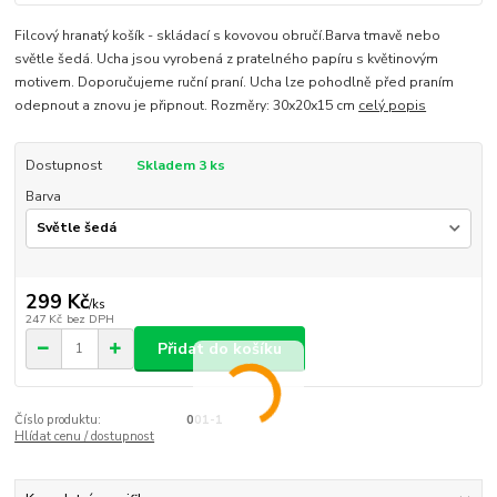
Filcový hranatý košík - skládací s kovovou obručí.Barva tmavě nebo
světle šedá. Ucha jsou vyrobená z pratelného papíru s květinovým
motivem. Doporučujeme ruční praní. Ucha lze pohodlně před praním
odepnout a znovu je připnout. Rozměry: 30x20x15 cm
celý popis
Dostupnost
Skladem 3 ks
Barva
299 Kč
/
ks
247 Kč
bez DPH
Přidat do košíku
Číslo produktu:
001-1
Hlídat cenu / dostupnost