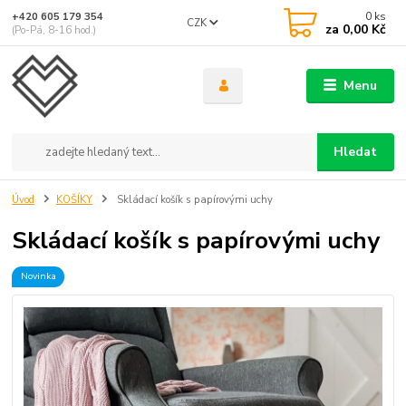
0
ks
+420 605 179 354
CZK
za
0,00 Kč
(Po-Pá, 8-16 hod.)
Menu
Hledat
Úvod
KOŠÍKY
Skládací košík s papírovými uchy
Skládací košík s papírovými uchy
Novinka