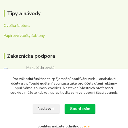
Tipy a návody
Ovečka šablona
Papírové vločky šablony
Zákaznická podpora
Mirka Sichrovská
+420 605 179 354
Pro základní funkčnost, zpříjemnění používání webu, analytické
(Po-Pá, 8-16 hod.)
účely a v případě udělení souhlasu také pro účely cílení reklamy
využíváme soubory cookies. Nastavení vlastních preferencí
obchod@washmpaper.cz
cookies můžete kdykoli upravit odkazem ve spodní části stránek.
Souhlasím
Nastavení
Souhlas můžete odmítnout
zde
.