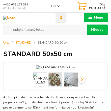
0
ks
+420 605 179 354
CZK
za
0,00 Kč
(Po-Pá, 8-16 hod.)
Menu
Hledat
Úvod
STANDARD
STANDARD 50x50 cm
STANDARD 50x50 cm
Arch papíru standard o velikosti 50x50 cm.Vhodný na drobné DIY
projekty, visačky, obaly, dekorace.Pevný, pratelný, odolný.Skvělá volba
pro experimentování!Díky menšímu formátu se hodí k testování