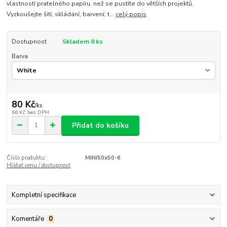
vlastností pratelného papíru, než se pustíte do větších projektů.
Vyzkoušejte šití, skládání, barvení, t...
celý popis
Dostupnost
Skladem 8 ks
Barva
80 Kč
/
ks
66 Kč
bez DPH
Přidat do košíku
Číslo produktu:
MINI50x50-6
Hlídat cenu / dostupnost
Kompletní specifikace
Komentáře
0