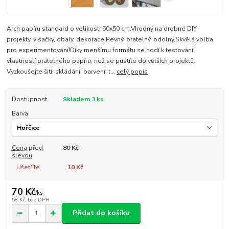
Arch papíru standard o velikosti 50x50 cm.Vhodný na drobné DIY
projekty, visačky, obaly, dekorace.Pevný, pratelný, odolný.Skvělá volba
pro experimentování!Díky menšímu formátu se hodí k testování
vlastností pratelného papíru, než se pustíte do větších projektů.
Vyzkoušejte šití, skládání, barvení, t...
celý popis
Dostupnost
Skladem 3 ks
Barva
Cena před
80 Kč
slevou
Ušetříte
10 Kč
70 Kč
/
ks
58 Kč
bez DPH
Přidat do košíku