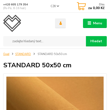
0
ks
+420 605 179 354
CZK
za
0,00 Kč
(Po-Pá, 8-16 hod.)
Menu
Hledat
Úvod
STANDARD
STANDARD 50x50 cm
STANDARD 50x50 cm