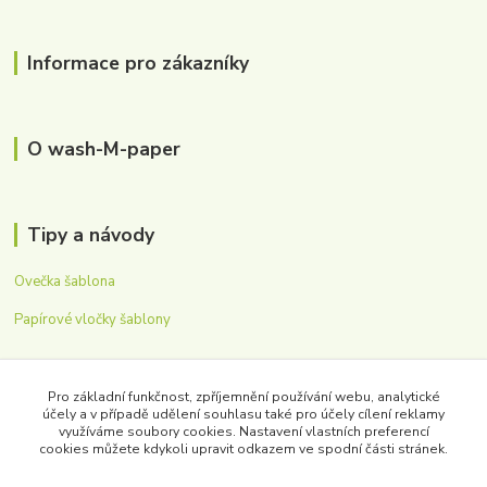
Informace pro zákazníky
O wash-M-paper
Tipy a návody
Ovečka šablona
Papírové vločky šablony
Zákaznická podpora
Pro základní funkčnost, zpříjemnění používání webu, analytické
účely a v případě udělení souhlasu také pro účely cílení reklamy
využíváme soubory cookies. Nastavení vlastních preferencí
Mirka Sichrovská
cookies můžete kdykoli upravit odkazem ve spodní části stránek.
+420 605 179 354
(Po-Pá, 8-16 hod.)