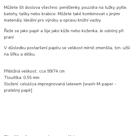
Můžete šít doslova všechno: peněženky, pouzdra na tužky, pytle,
batohy, tašky nebo krabice. Můžete také kombinovat s jinými
materiály. Ideální pro výrobu a opravu knižní vazby.
Řeže se jako papír a šije jako kůže nebo koženka. Je odolný při
praní.
V důsledku postaršení papíru se velikost mírně zmenšila, tzn. užší
na šířku a délku.
Přibližná velikost:. cca 99/74 cm
Tloušťka: 0,55 mm
Složení: celulóza impregnovaná latexem [wash-M-paper -
pratelný papír]