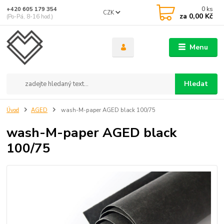
0
ks
+420 605 179 354
CZK
za
0,00 Kč
(Po-Pá, 8-16 hod.)
Menu
Hledat
Úvod
AGED
wash-M-paper AGED black 100/75
wash-M-paper AGED black
100/75