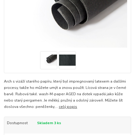
Arch s vizáží starého papíru, který byl impregnovaný latexem a dalšími
procesy, takže ho můžete umýt a znovu použít. Lícová strana je v černé
barvě. Rubová také. wash-M-paper AGED na dotek vypadá jako kůže
nebo starý pergamen. Je měkký, pružný a odolný zároveň. Můžete šít
doslova všechno: peněženky,...
celý popis
Dostupnost
Skladem 3 ks