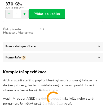
370 Kč
/
ks
306 Kč
bez DPH
Přidat do košíku
Číslo produktu:
3-2
Hlídat cenu / dostupnost
Kompletní specifikace
Komentáře
0
Kompletní specifikace
Arch s vizáží starého papíru, který byl impregnovaný latexem a
dalšími procesy, takže ho můžete umýt a znovu použít. Lícová
strana je v černé barvě. Rubová také.
wash-M-paper AGED na dotek vypadá jako kůže nebo starý
pergamen. Je měkký, pružný a odolný zároveň.