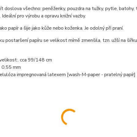
t doslova všechno: peněženky, pouzdra na tužky, pytle, batohy,
. Ideální pro výrobu a opravu knižní vazby.
ako papír a šije jako kůže nebo koženka. Je odolný při praní.
u postaršení papíru se velikost mírně zmenšila, tzn. užší na šířku
 velikost:. cca 99/148 cm
: 0,55 mm
celulóza impregnovaná latexem [wash-M-paper - pratelný papír]