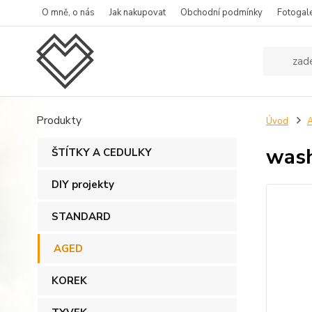
O mně, o nás
Jak nakupovat
Obchodní podmínky
Fotogale
Produkty
Úvod
wash
ŠTÍTKY A CEDULKY
DIY projekty
STANDARD
AGED
KOREK