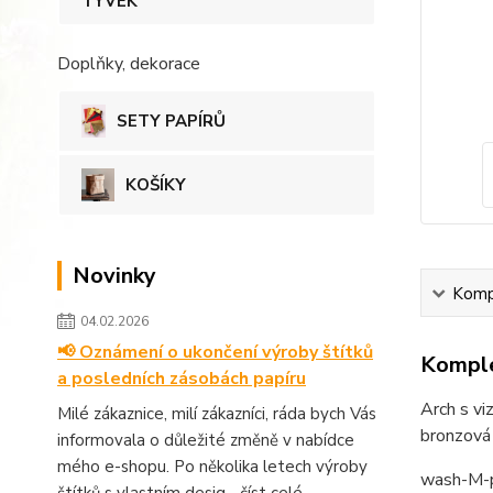
TYVEK
Doplňky, dekorace
SETY PAPÍRŮ
KOŠÍKY
Novinky
Kompl
04.02.2026
📢 Oznámení o ukončení výroby štítků
Komple
a posledních zásobách papíru
Arch s vi
Milé zákaznice, milí zákazníci, ráda bych Vás
bronzová
informovala o důležité změně v nabídce
mého e-shopu. Po několika letech výroby
wash-M-p