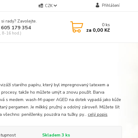
Přihlášení
CZK
 si rady? Zavolejte.
0
ks
 605 179 354
za
0,00 Kč
, 8-16 hod.)
 vizáží starého papíru, který byl impregnovaný latexem a
i procesy, takže ho můžete umýt a znovu použít. Barva
vá s medem. wash-M-paper AGED na dotek vypadá jako kůže
tarý pergamen. Je měkký, pružný a odolný zároveň. Můžete šít
a všechno: peněženky, pouzdra na tužky, py...
celý popis
tupnost
Skladem 3 ks