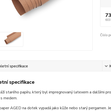
73
603
Číslo p
etní specifikace
tní specifikace
záží starého papíru, který byl impregnovaný latexem a dalšími p
 s medem.
aper AGED na dotek vypadá jako kůže nebo starý pergamen. Je 