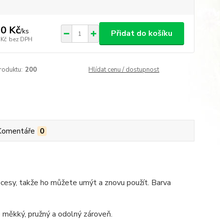
0 Kč
/
ks
Přidat do košíku
 Kč
bez DPH
roduktu:
200
Hlídat cenu / dostupnost
Komentáře
0
rocesy, takže ho můžete umýt a znovu použít. Barva
měkký, pružný a odolný zároveň.