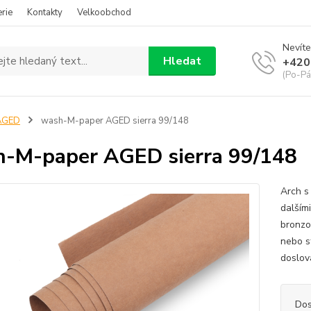
rie
Kontakty
Velkoobchod
Nevíte
Hledat
+420
(Po-Pá
AGED
wash-M-paper AGED sierra 99/148
-M-paper AGED sierra 99/148
Arch s
dalším
bronzo
nebo s
doslov
Dos