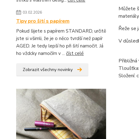
štítků s vlastním desig...
číst celé
Můžete ší
03.02.2026
materiály
Tipy pro šití s papírem
Řeže se j
Pokud šijete s papírem STANDARD, určitě
jste si všimli, že je o něco tvrdší než papír
V důsledk
AGED. Je tedy lepší ho při šití namočit. Já
ho vždcky namočím v ...
číst celé
Přibližná
Tloušťka
Zobrazit všechny novinky
Složení: 