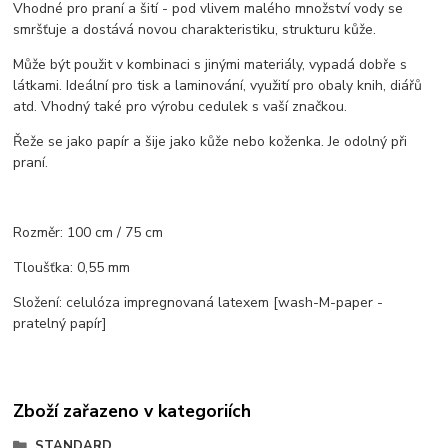
Vhodné pro praní a šití - pod vlivem malého množství vody se
smršťuje a dostává novou charakteristiku, strukturu kůže.
Může být použit v kombinaci s jinými materiály, vypadá dobře s
látkami. Ideální pro tisk a laminování, využití pro obaly knih, diářů
atd. Vhodný také pro výrobu cedulek s vaší značkou.
Řeže se jako papír a šije jako kůže nebo koženka. Je odolný při
praní.
Rozměr: 100 cm / 75 cm
Tloušťka: 0,55 mm
Složení: celulóza impregnovaná latexem [wash-M-paper -
pratelný papír]
Zboží zařazeno v kategoriích
STANDARD