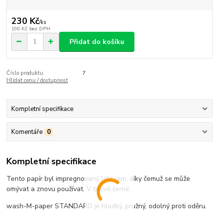
230 Kč
/
ks
190 Kč
bez DPH
Přidat do košíku
Číslo produktu:
7
Hlídat cenu / dostupnost
Kompletní specifikace
Komentáře
0
Kompletní specifikace
Tento papír byl impregnovaný latexem, díky čemuž se může
omývat a znovu používat. V barvě černé.
wash-M-paper STANDARD je hladký, pružný, odolný proti oděru.