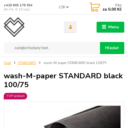
0
ks
+420 605 179 354
CZK
za
0,00 Kč
(Po-Pá, 8-16 hod.)
Menu
Hledat
Úvod
STANDARD
wash-M-paper STANDARD black 100/75
wash-M-paper STANDARD black
100/75
TOP produkt