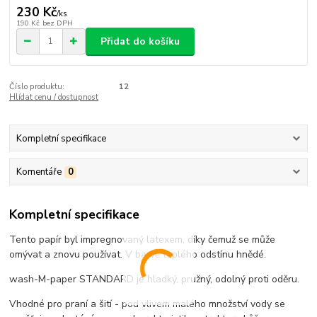
230 Kč
/
ks
190 Kč
bez DPH
Přidat do košíku
Číslo produktu:
12
Hlídat cenu / dostupnost
Kompletní specifikace
Komentáře
0
Kompletní specifikace
Tento papír byl impregnovaný latexem, díky čemuž se může
omývat a znovu používat. V barvě teplého odstínu hnědé.
wash-M-paper STANDARD je hladký, pružný, odolný proti oděru.
Vhodné pro praní a šití - pod vlivem malého množství vody se