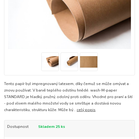
Tento papír byl impregnovaný latexem, díky čemuž se může omývat a
znovu používat. V barvě teplého odstínu hnědé. wash-M-paper
STANDARD je hladký, pružný, odolný proti oděru. Vhodné pro praní a šití
- pod vlivem malého množství vody se smršťuje a dostává novou
charakteristiku, strukturu kůže. Může bý...
celý popis
Dostupnost
Skladem 25 ks