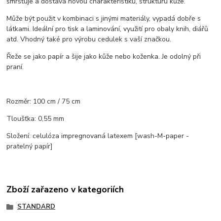
smršťuje a dostává novou charakteristiku, strukturu kůže.
Může být použit v kombinaci s jinými materiály, vypadá dobře s
látkami. Ideální pro tisk a laminování, využití pro obaly knih, diářů
atd. Vhodný také pro výrobu cedulek s vaší značkou.
Řeže se jako papír a šije jako kůže nebo koženka. Je odolný při
praní.
Rozměr: 100 cm / 75 cm
Tloušťka: 0,55 mm
Složení: celulóza impregnovaná latexem [wash-M-paper -
pratelný papír]
Zboží zařazeno v kategoriích
STANDARD