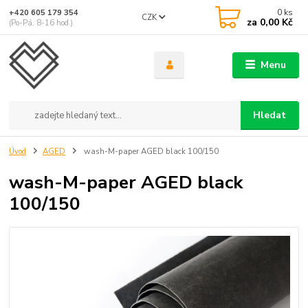
0
ks
+420 605 179 354
CZK
za
0,00 Kč
(Po-Pá, 8-16 hod.)
Menu
Hledat
Úvod
AGED
wash-M-paper AGED black 100/150
wash-M-paper AGED black
100/150