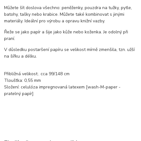
Můžete šít doslova všechno: peněženky, pouzdra na tužky, pytle,
batohy, tašky nebo krabice. Můžete také kombinovat s jinými
materiály. Ideální pro výrobu a opravu knižní vazby.
Řeže se jako papír a šije jako kůže nebo koženka. Je odolný při
praní.
V důsledku postaršení papíru se velikost mírně zmenšila, tzn. užší
na šířku a délku.
Přibližná velikost:. cca 99/148 cm
Tloušťka: 0,55 mm
Složení: celulóza impregnovaná latexem [wash-M-paper -
pratelný papír]