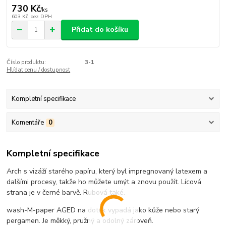
730 Kč
/
ks
603 Kč
bez DPH
Přidat do košíku
Číslo produktu:
3-1
Hlídat cenu / dostupnost
Kompletní specifikace
Komentáře
0
Kompletní specifikace
Arch s vizáží starého papíru, který byl impregnovaný latexem a
dalšími procesy, takže ho můžete umýt a znovu použít. Lícová
strana je v černé barvě. Rubová také.
wash-M-paper AGED na dotek vypadá jako kůže nebo starý
pergamen. Je měkký, pružný a odolný zároveň.