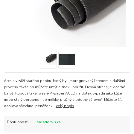
Arch s vizáží starého papíru, který byl impregnovaný latexem a dalšími
procesy, takže ho můžete umýt a znovu použít. Lícová strana je v černé
barvě. Rubová také. wash-M-paper AGED na dotek vypadá jako kůže
nebo starý pergamen. Je měkký, pružný a odolný zároveň. Můžete šít
doslova všechno: peněženk...
celý popis
Dostupnost
Skladem 3 ks